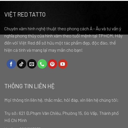
VIỆT RED TATTO
Chuyên xăm hình nghệ thuật theo phong cách Á - Âu và tư vấn ý
nghĩa phong thủy của hình xăm theo tuổi mệnh tại TPHCM. Hãy
đến với Việt Red để sở hữu một tác phẩm đẹp, độc đáo, thể
hiện cá tính và mang lại may mắn cho bạn!
THÔNG TIN LIÊN HỆ
Mọi thông tin liên hệ, thắc mắc, hỏi đáp, xin liên hệ chúng tôi:
Trụ sở:
621 Đ.Phạm Văn Chiêu, Phường 15, Gò Vấp, Thành phố
Hồ Chí Minh