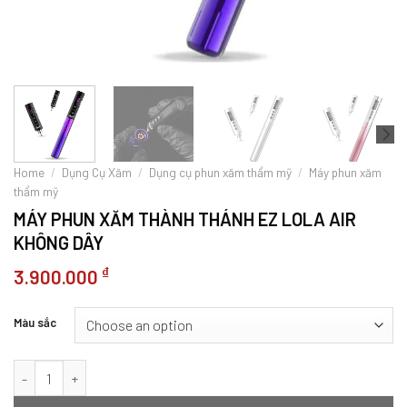
Home
/
Dụng Cụ Xăm
/
Dụng cụ phun xăm thẩm mỹ
/
Máy phun xăm
thẩm mỹ
MÁY PHUN XĂM THÀNH THÁNH EZ LOLA AIR
KHÔNG DÂY
₫
3.900.000
Màu sắc
Máy phun xăm thành thánh EZ Lola Air không dây quantity