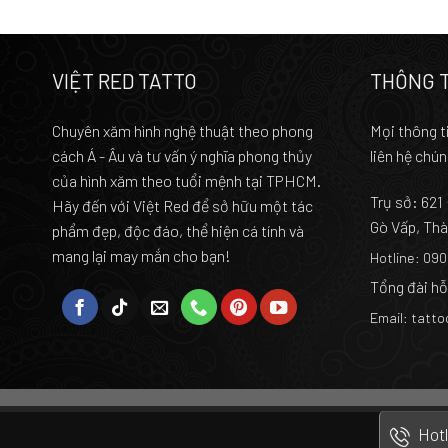
VIỆT RED TATTO
THÔNG T
Chuyên xăm hình nghệ thuật theo phong
Mọi thông ti
cách Á - Âu và tư vấn ý nghĩa phong thủy
liên hệ chún
của hình xăm theo tuổi mệnh tại TPHCM.
Trụ sở:
621
Hãy đến với Việt Red để sở hữu một tác
Gò Vấp, Thà
phẩm đẹp, độc đáo, thể hiện cá tính và
mang lại may mắn cho bạn!
Hotline: 09
Tổng đài hỗ
Email: tatt
Hotl