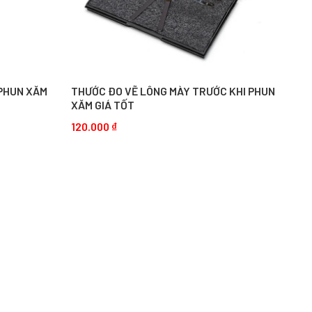
 PHUN XĂM
THƯỚC ĐO VẼ LÔNG MÀY TRƯỚC KHI PHUN
XĂM GIÁ TỐT
120.000
₫