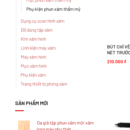
Phụ kiện phun xăm thẩm mỹ
Dụng cụ scan hình xăm
Đồ dùng tập xăm
Kim xăm hình
BÚT CHỈ V
Linh kiện máy xăm
NÉT TRƯỚC
Máy xăm hình
210.000
₫
Mực xăm hình
Phụ kiện xăm
Trang thiết bị phòng xăm
SẢN PHẨM MỚI
Da giả tập phun xăm môi xăm
long mày như thật