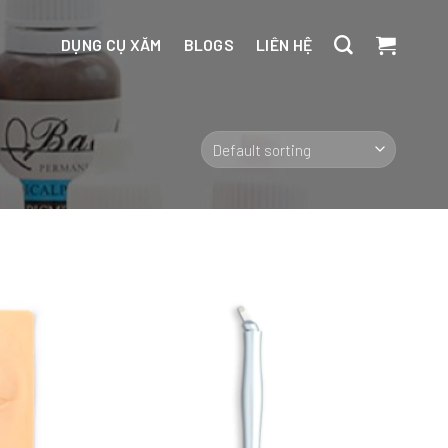
DỤNG CỤ XĂM
BLOGS
LIÊN HỆ