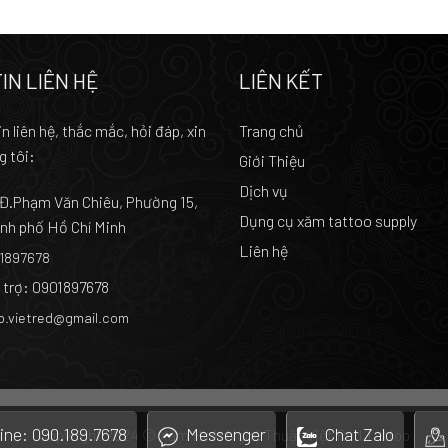
IN LIÊN HỆ
LIÊN KẾT
n liên hệ, thắc mắc, hỏi đáp, xin
Trang chủ
g tôi:
Giới Thiệu
Dịch vụ
 Đ.Phạm Văn Chiêu, Phường 15,
Dụng cụ xăm tattoo supply
nh phố Hồ Chí Minh
Liên hệ
01897678
 trợ: 0901897678
oo.vietred@gmail.com
ine: 090.189.7678
Messenger
Chat Zalo
Copyright 2024 © Xăm Hình Nghệ Thuật Việt Red Tattoo