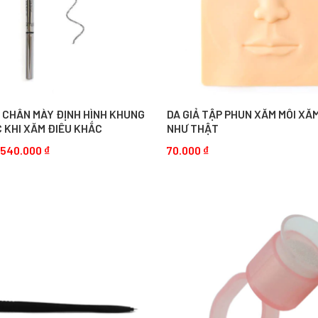
Ẽ CHÂN MÀY ĐỊNH HÌNH KHUNG
DA GIẢ TẬP PHUN XĂM MÔI XĂ
 KHI XĂM ĐIÊU KHẮC
NHƯ THẬT
–
540.000
₫
70.000
₫