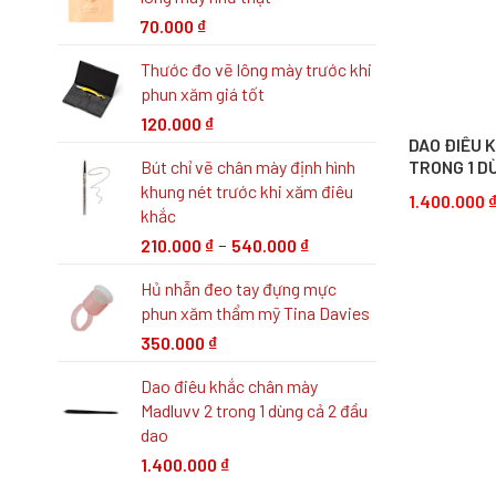
70.000
₫
Thước đo vẽ lông mày trước khi
phun xăm giá tốt
120.000
₫
DAO ĐIÊU 
Bút chỉ vẽ chân mày định hình
TRONG 1 D
khung nét trước khi xăm điêu
1.400.000
khắc
–
210.000
₫
540.000
₫
Hủ nhẫn đeo tay đựng mực
phun xăm thẩm mỹ Tina Davies
350.000
₫
Dao điêu khắc chân mày
Madluvv 2 trong 1 dùng cả 2 đầu
dao
1.400.000
₫