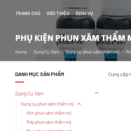
Chuyển
đến
TRANG CHỦ
GIỚI THIỆU
DỊCH VỤ
nội
dung
PHỤ KIỆN PHUN XĂM THẨM 
Home
/
Dụng Cụ Xăm
/
Dụng cụ phun xăm thẩm mỹ
/
Ph
DANH MỤC SẢN PHẨM
Cung cấp 
Dụng Cụ Xăm
Dụng cụ phun xăm thẩm mỹ
Kim phun xăm thẩm mỹ
Máy phun xăm thẩm mỹ
Mực phun xăm thẩm mỹ