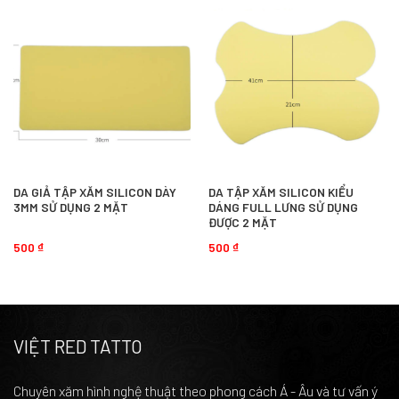
DA GIẢ TẬP XĂM SILICON DÀY
DA TẬP XĂM SILICON KIỂU
3MM SỬ DỤNG 2 MẶT
DÁNG FULL LƯNG SỬ DỤNG
ĐƯỢC 2 MẶT
500
₫
500
₫
VIỆT RED TATTO
Chuyên xăm hình nghệ thuật theo phong cách Á - Âu và tư vấn ý