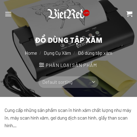
Chuyển
đến
nội
dung
ĐỒ DÙNG TẬP XĂM
Home
/
Dụng Cụ Xăm
/
Đồ dùng tập xăm
PHÂN LOẠI SẢN PHẨM
Cung cấp những sản phầm scan in hình xăm chất lượng như máy
in, máy scan hình xăm, gel dung dịch scan hình, giấy than scan
hình…