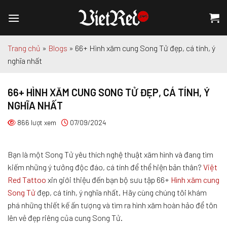
Chuyển
đến
nội
dung
Trang chủ
»
Blogs
»
66+ Hình xăm cung Song Tử đẹp, cá tính, ý
nghĩa nhất
66+ HÌNH XĂM CUNG SONG TỬ ĐẸP, CÁ TÍNH, Ý
NGHĨA NHẤT
866 lượt xem
07/09/2024
Bạn là một Song Tử yêu thích nghệ thuật xăm hình và đang tìm
kiếm những ý tưởng độc đáo, cá tính để thể hiện bản thân?
Việt
Red Tattoo
xin giới thiệu đến bạn bộ sưu tập 66+
Hình xăm cung
Song Tử
đẹp, cá tính, ý nghĩa nhất. Hãy cùng chúng tôi khám
phá những thiết kế ấn tượng và tìm ra hình xăm hoàn hảo để tôn
lên vẻ đẹp riêng của cung Song Tử.