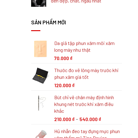
đen đẹp, chất, ngầu nhất
SẢN PHẨM MỚI
Da giả tập phun xăm môi xăm
long mày như thật
70.000
₫
Thước đo vẽ lông mày trước khi
phun xăm giá tốt
120.000
₫
Bút chỉ vẽ chân mày định hình
khung nét trước khi xăm điêu
khắc
–
210.000
₫
540.000
₫
Hủ nhẫn đeo tay đựng mực phun
xăm thẩm mỹ Tina Davies