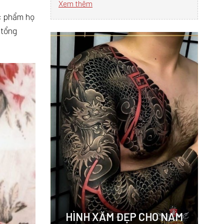
Xem thêm
c phẩm họ
 tổng
HÌNH XĂM ĐẸP CHO NAM