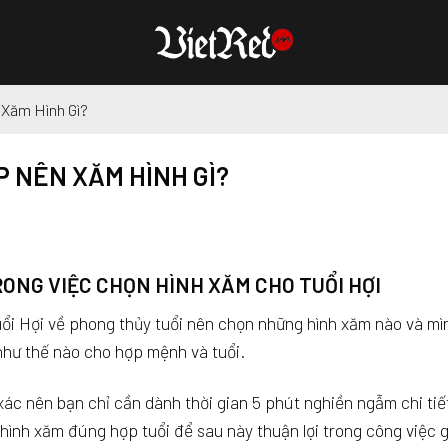
 Xăm Hình Gì?
P NÊN XĂM HÌNH GÌ?
ONG VIỆC CHỌN HÌNH XĂM CHO TUỔI HỢI
uổi Hợi về phong thủy tuổi nên chọn những hình xăm nào và mì
như thế nào cho hợp mệnh và tuổi.
xác nên bạn chỉ cần dành thời gian 5 phút nghiền ngẫm chi tiế
hình xăm đúng hợp tuổi để sau này thuận lợi trong công việc g