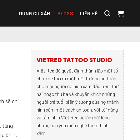
DỤNG CỤ XĂM
BLOGS
LIÊN HỆ
VIETRED TATTOO STUDIO
Việt Red
đã quyết định thành lập một tổ
chức sẽ tạo ra một môi trường an toàn
cho mọi người có hình xăm đầu tiên, thứ
hai hoặc thứ ba và khuyến khích những
nh sẽ chi
người trẻ tuổi biến ý tưởng của họ thành
hình xăm một cách an toàn, với tài năng
và tầm nhìn Việt Red sẽ làm hài lòng
t từng
những bạn yêu mến nghệ thuật hình
xăm.
ia đình.