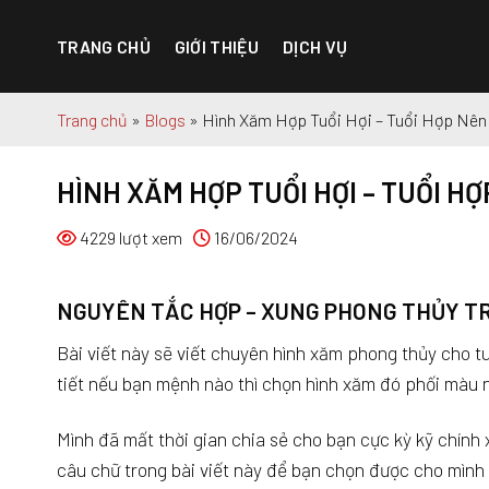
Chuyển
đến
TRANG CHỦ
GIỚI THIỆU
DỊCH VỤ
nội
dung
Trang chủ
»
Blogs
»
Hình Xăm Hợp Tuổi Hợi – Tuổi Hợp Nên
HÌNH XĂM HỢP TUỔI HỢI – TUỔI HỢ
4229 lượt xem
16/06/2024
NGUYÊN TẮC HỢP – XUNG PHONG THỦY TR
Bài viết này sẽ viết chuyên hình xăm phong thủy cho t
tiết nếu bạn mệnh nào thì chọn hình xăm đó phối màu 
Mình đã mất thời gian chia sẻ cho bạn cực kỳ kỹ chính 
câu chữ trong bài viết này để bạn chọn được cho mình 