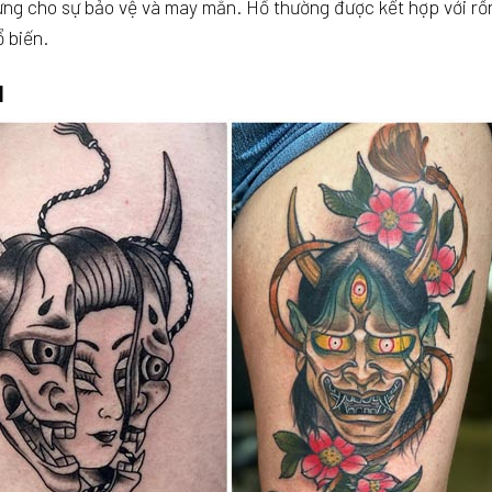
ưng cho sự bảo vệ và may mắn. Hổ thường được kết hợp với rồ
 biến.
I