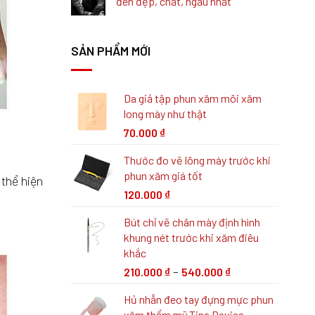
đen đẹp, chất, ngầu nhất
SẢN PHẨM MỚI
Da giả tập phun xăm môi xăm
long mày như thật
70.000
₫
Thước đo vẽ lông mày trước khi
phun xăm giá tốt
 thể hiện
120.000
₫
Bút chỉ vẽ chân mày định hình
khung nét trước khi xăm điêu
khắc
–
210.000
₫
540.000
₫
Hủ nhẫn đeo tay đựng mực phun
xăm thẩm mỹ Tina Davies