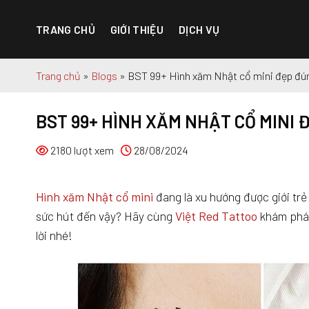
Chuyển
đến
TRANG CHỦ
GIỚI THIỆU
DỊCH VỤ
nội
dung
Trang chủ
»
Blogs
»
BST 99+ Hình xăm Nhật cổ mini đẹp đú
BST 99+ HÌNH XĂM NHẬT CỔ MINI
2180 lượt xem
28/08/2024
Hình xăm Nhật cổ mini
đang là xu hướng được giới trẻ 
sức hút đến vậy? Hãy cùng
Việt Red Tattoo
khám phá 
lời nhé!