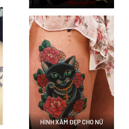
HÌNH XĂM ĐẸP CHO NỮ