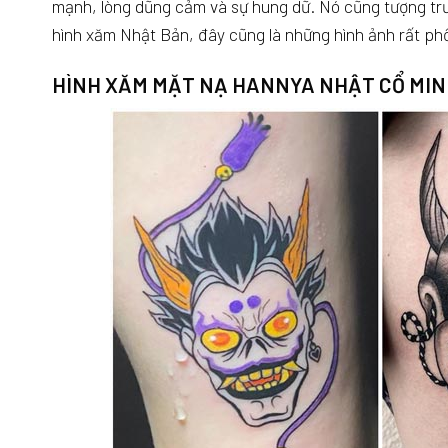
mạnh, lòng dũng cảm và sự hung dữ. Nó cũng tượng tr
hình xăm Nhật Bản, đây cũng là những hình ảnh rất phổ
HÌNH XĂM MẶT NẠ HANNYA NHẬT CỔ MIN