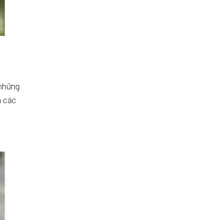
 những
n các