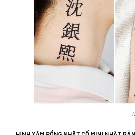
H
HÌNH XĂM RỒNG NHẬT CỔ MINI NHẬT BẢ