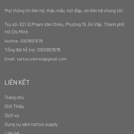
Mọi thông tin liên hệ, thắc mắc, hỏi đáp, xin liên hệ chúng tôi:
Trụ sở:
621 Đ.Phạm Văn Chiêu, Phường 15, Gò Vấp, Thành phố
Hồ Chí Minh
Hotline: 0901897678
Tổng đài hỗ trợ: 0901897678
Email: tattoo.vietred@gmail.com
LIÊN KẾT
Trang chủ
Giới Thiệu
Dịch vụ
Dụng cụ xăm tattoo supply
Liên hệ