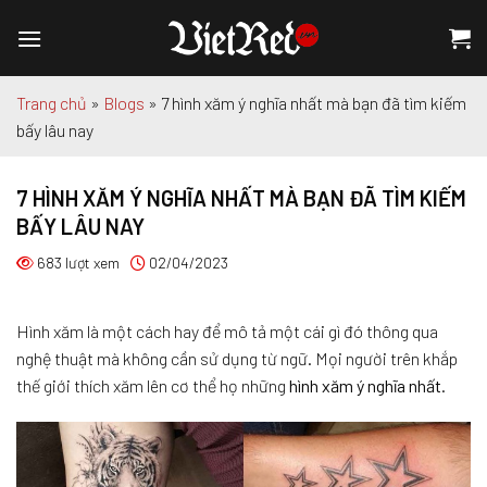
Chuyển
đến
nội
dung
Trang chủ
»
Blogs
»
7 hình xăm ý nghĩa nhất mà bạn đã tìm kiếm
bấy lâu nay
7 HÌNH XĂM Ý NGHĨA NHẤT MÀ BẠN ĐÃ TÌM KIẾM
BẤY LÂU NAY
683 lượt xem
02/04/2023
Hình xăm là một cách hay để mô tả một cái gì đó thông qua
nghệ thuật mà không cần sử dụng từ ngữ. Mọi người trên khắp
thế giới thích xăm lên cơ thể họ những
hình xăm ý nghĩa nhất
.