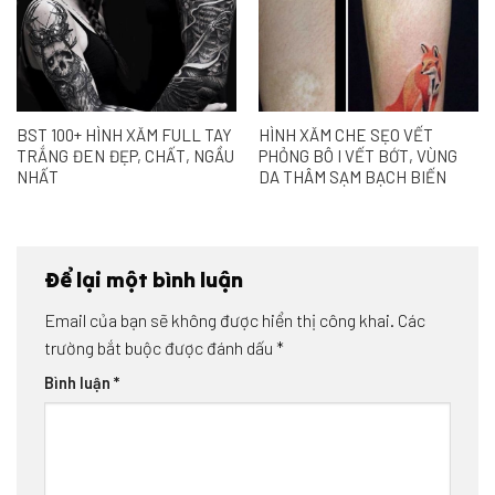
BST 100+ HÌNH XĂM FULL TAY
HÌNH XĂM CHE SẸO VẾT
TRẮNG ĐEN ĐẸP, CHẤT, NGẦU
PHỎNG BÔ I VẾT BỚT, VÙNG
NHẤT
DA THÂM SẠM BẠCH BIẾN
Để lại một bình luận
Email của bạn sẽ không được hiển thị công khai.
Các
trường bắt buộc được đánh dấu
*
Bình luận
*