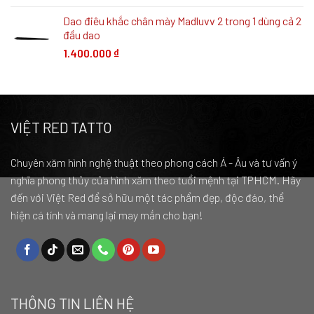
Dao điêu khắc chân mày Madluvv 2 trong 1 dùng cả 2
đầu dao
1.400.000
₫
VIỆT RED TATTO
Chuyên xăm hình nghệ thuật theo phong cách Á - Âu và tư vấn ý
nghĩa phong thủy của hình xăm theo tuổi mệnh tại TPHCM. Hãy
đến với Việt Red để sở hữu một tác phẩm đẹp, độc đáo, thể
hiện cá tính và mang lại may mắn cho bạn!
THÔNG TIN LIÊN HỆ