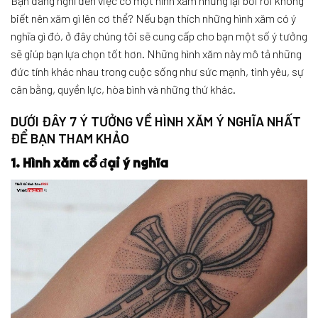
Bạn đang nghĩ đến việc có một hình xăm nhưng lại bối rối không
biết nên xăm gì lên cơ thể? Nếu bạn thích những hình xăm có ý
nghĩa gì đó, ở đây chúng tôi sẽ cung cấp cho bạn một số ý tưởng
sẽ giúp bạn lựa chọn tốt hơn. Những hình xăm này mô tả những
đức tính khác nhau trong cuộc sống như sức mạnh, tình yêu, sự
cân bằng, quyền lực, hòa bình và những thứ khác.
DƯỚI ĐÂY 7 Ý TƯỞNG VỀ HÌNH XĂM Ý NGHĨA NHẤT
ĐỂ BẠN THAM KHẢO
1. Hình xăm cổ đại ý nghĩa