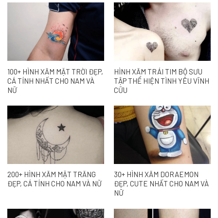
100+ HÌNH XĂM MẶT TRỜI ĐẸP,
HÌNH XĂM TRÁI TIM BỘ SƯU
CÁ TÍNH NHẤT CHO NAM VÀ
TẬP THỂ HIỆN TÌNH YÊU VĨNH
NỮ
CỮU
200+ HÌNH XĂM MẶT TRĂNG
30+ HÌNH XĂM DORAEMON
ĐẸP, CÁ TÍNH CHO NAM VÀ NỮ
ĐẸP, CUTE NHẤT CHO NAM VÀ
NỮ