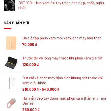
BST 100+ Hình xăm full tay trắng đen đẹp, chất, ngầu
nhất
SẢN PHẨM MỚI
Da giả tập phun xăm môi xăm long mày như thật
70.000
₫
Thước đo vẽ lông mày trước khi phun xăm giá tốt
120.000
₫
Bút chỉ vẽ chân mày định hình khung nét trước khi
xăm điêu khắc
210.000
₫
–
540.000
₫
Hủ nhẫn đeo tay đựng mực phun xăm thẩm mỹ Tina
Davies
350.000
₫