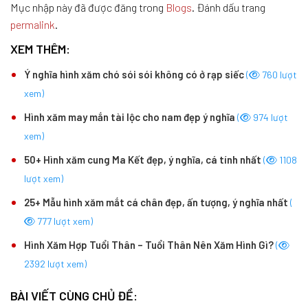
Mục nhập này đã được đăng trong
Blogs
. Đánh dấu trang
permalink
.
XEM THÊM:
Ý nghĩa hình xăm chó sói sói không có ở rạp siếc
(
760 lượt
xem)
Hình xăm may mắn tài lộc cho nam đẹp ý nghĩa
(
974 lượt
xem)
50+ Hình xăm cung Ma Kết đẹp, ý nghĩa, cá tính nhất
(
1108
lượt xem)
25+ Mẫu hình xăm mắt cá chân đẹp, ấn tượng, ý nghĩa nhất
(
777 lượt xem)
Hình Xăm Hợp Tuổi Thân – Tuổi Thân Nên Xăm Hình Gì?
(
2392 lượt xem)
BÀI VIẾT CÙNG CHỦ ĐỀ: