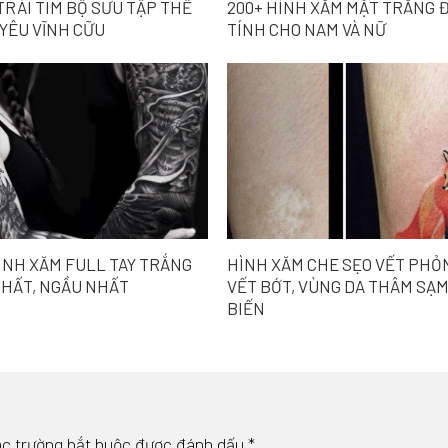
TRÁI TIM BỘ SƯU TẬP THỂ
200+ HÌNH XĂM MẶT TRĂNG Đ
 YÊU VĨNH CỮU
TÍNH CHO NAM VÀ NỮ
HÌNH XĂM FULL TAY TRẮNG
HÌNH XĂM CHE SẸO VẾT PHỎN
CHẤT, NGẦU NHẤT
VẾT BỚT, VÙNG DA THÂM SẠ
BIẾN
c trường bắt buộc được đánh dấu
*