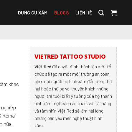
DỤNG CỤ XĂM
BLOGS
LIÊN HỆ
VIETRED TATTOO STUDIO
Việt Red
đã quyết định thành lập một tổ
chức sẽ tạo ra một môi trường an toàn
cho mọi người có hình xăm đầu tiên, thứ
 xăm khác
hai hoặc thứ ba và khuyến khích những
người trẻ tuổi biến ý tưởng của họ thành
hình xăm một cách an toàn, với tài năng
ự nghiệp
và tầm nhìn Việt Red sẽ làm hài lòng
AS Roma”
những bạn yêu mến nghệ thuật hình
ơn nữa,
xăm.