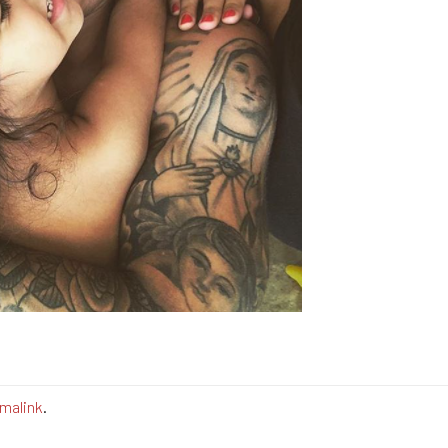
malink
.