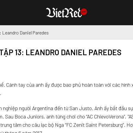
: Leandro Daniel Paredes
 TẬP 13: LEANDRO DANIEL PAREDES
thể. Cánh tay của anh ấy được bao phủ hoàn toàn với các hình
.
 nghiệp người Argentina đến từ San Justo. Anh ấy bắt đầu s
ăm. Sau Boca Juniors, anh từng chơi cho “AC ChievoVerona”, “
vệ trung tâm cho câu lạc bộ Nga “FC Zenit Saint Petersburg”. H