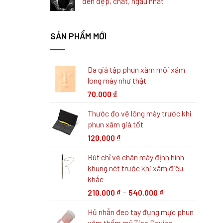
đen đẹp, chất, ngầu nhất
SẢN PHẨM MỚI
Da giả tập phun xăm môi xăm
long mày như thật
70.000
₫
Thước đo vẽ lông mày trước khi
phun xăm giá tốt
120.000
₫
Bút chỉ vẽ chân mày định hình
khung nét trước khi xăm điêu
khắc
–
210.000
₫
540.000
₫
Hủ nhẫn đeo tay đựng mực phun
xăm thẩm mỹ Tina Davies