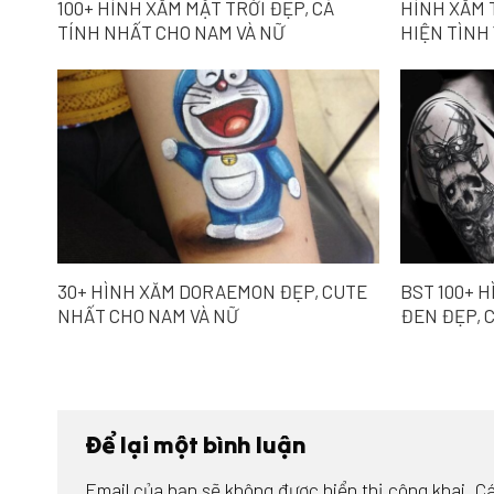
100+ HÌNH XĂM MẶT TRỜI ĐẸP, CÁ
HÌNH XĂM 
TÍNH NHẤT CHO NAM VÀ NỮ
HIỆN TÌNH
30+ HÌNH XĂM DORAEMON ĐẸP, CUTE
BST 100+ 
NHẤT CHO NAM VÀ NỮ
ĐEN ĐẸP, 
Để lại một bình luận
Email của bạn sẽ không được hiển thị công khai.
Cá