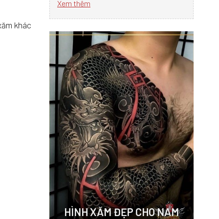
Xem thêm
 xăm khác
HÌNH XĂM ĐẸP CHO NAM