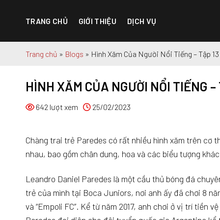
Chuyển
đến
TRANG CHỦ
GIỚI THIỆU
DỊCH VỤ
nội
dung
Trang chủ
»
Blogs
»
Hình Xăm Của Người Nổi Tiếng – Tập 13
HÌNH XĂM CỦA NGƯỜI NỔI TIẾNG –
642 lượt xem
25/02/2023
Chàng trai trẻ Paredes có rất nhiều hình xăm trên cơ 
nhau, bao gồm chân dung, hoa và các biểu tượng khác
Leandro Daniel Paredes là một cầu thủ bóng đá chuyên
trẻ của mình tại Boca Juniors, nơi anh ấy đã chơi 8 n
và “Empoli FC”. Kể từ năm 2017, anh chơi ở vị trí tiền 