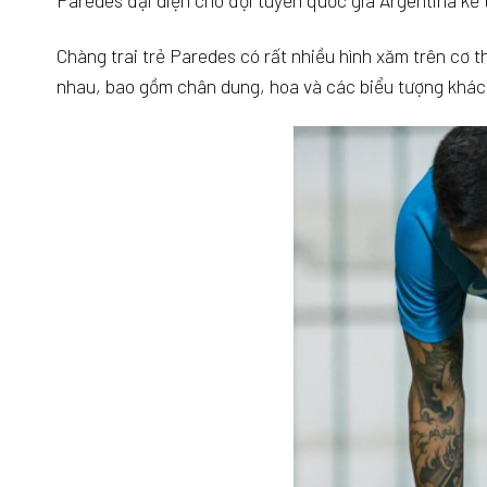
Paredes đại diện cho đội tuyển quốc gia Argentina kể 
Chàng trai trẻ Paredes có rất nhiều hình xăm trên cơ 
nhau, bao gồm chân dung, hoa và các biểu tượng khác