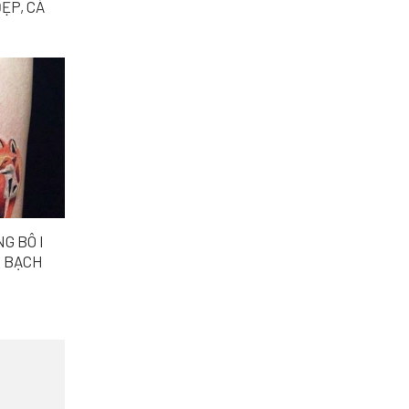
ẸP, CÁ
G BÔ I
M BẠCH