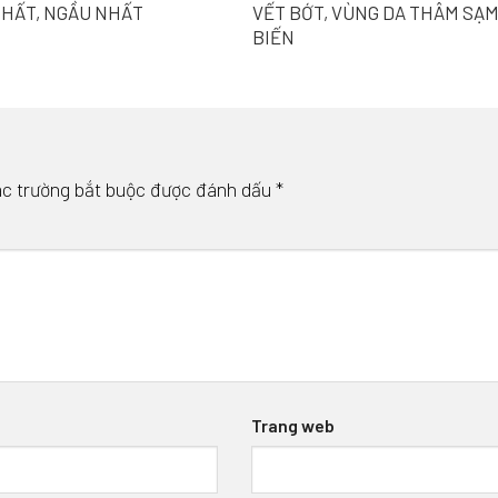
CHẤT, NGẦU NHẤT
VẾT BỚT, VÙNG DA THÂM SẠ
BIẾN
c trường bắt buộc được đánh dấu
*
Trang web