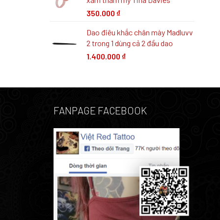
350.000
₫
Dao điêu khắc chân mày Madluvv
2 trong 1 dùng cả 2 đầu dao
1.400.000
₫
FANPAGE FACEBOOK