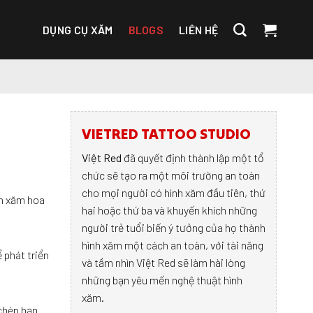
DỤNG CỤ XĂM
BLOGS
LIÊN HỆ
VIETRED TATTOO STUDIO
Việt Red
đã quyết định thành lập một tổ
chức sẽ tạo ra một môi trường an toàn
cho mọi người có hình xăm đầu tiên, thứ
nh xăm hoa
hai hoặc thứ ba và khuyến khích những
người trẻ tuổi biến ý tưởng của họ thành
hình xăm một cách an toàn, với tài năng
 phát triển
và tầm nhìn Việt Red sẽ làm hài lòng
những bạn yêu mến nghệ thuật hình
xăm.
 chép bạn