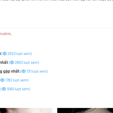
malink
.
ừ
(
2553 lượt xem)
 nhất
(
2863 lượt xem)
ng gặp nhất
(
731 lượt xem)
(
1762 lượt xem)
t
(
1060 lượt xem)