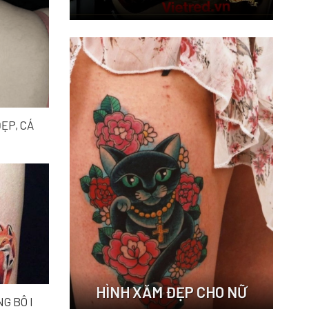
ẸP, CÁ
HÌNH XĂM ĐẸP CHO NỮ
G BÔ I