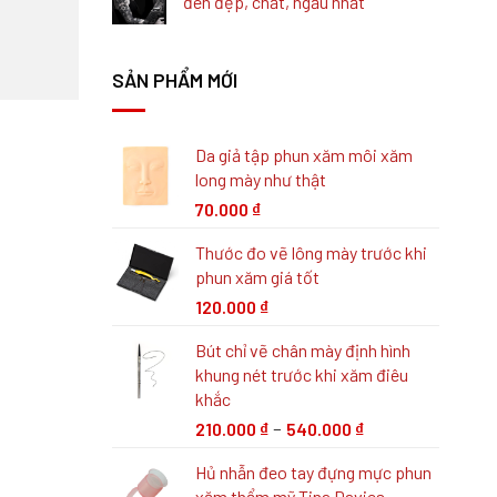
đen đẹp, chất, ngầu nhất
SẢN PHẨM MỚI
Da giả tập phun xăm môi xăm
long mày như thật
70.000
₫
Thước đo vẽ lông mày trước khi
phun xăm giá tốt
120.000
₫
Bút chỉ vẽ chân mày định hình
khung nét trước khi xăm điêu
khắc
–
210.000
₫
540.000
₫
Hủ nhẫn đeo tay đựng mực phun
xăm thẩm mỹ Tina Davies