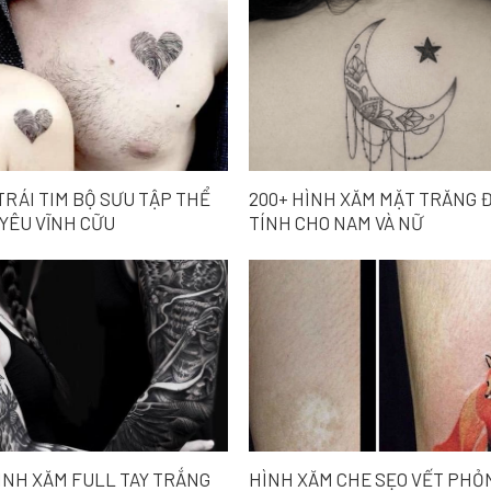
TRÁI TIM BỘ SƯU TẬP THỂ
200+ HÌNH XĂM MẶT TRĂNG Đ
 YÊU VĨNH CỮU
TÍNH CHO NAM VÀ NỮ
HÌNH XĂM FULL TAY TRẮNG
HÌNH XĂM CHE SẸO VẾT PHỎN