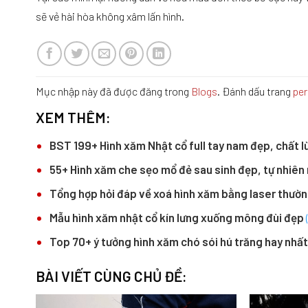
sẽ vẻ hài hòa không xâm lấn hình.
Mục nhập này đã được đăng trong
Blogs
. Đánh dấu trang
per
XEM THÊM:
BST 199+ Hình xăm Nhật cổ full tay nam đẹp, chất l
55+ Hình xăm che sẹo mổ đẻ sau sinh đẹp, tự nhiên
Tổng hợp hỏi đáp về xoá hình xăm bằng laser thườ
Mẫu hình xăm nhật cổ kín lưng xuống mông đùi đẹp
Top 70+ ý tưởng hình xăm chó sói hú trăng hay nhấ
BÀI VIẾT CÙNG CHỦ ĐỀ: