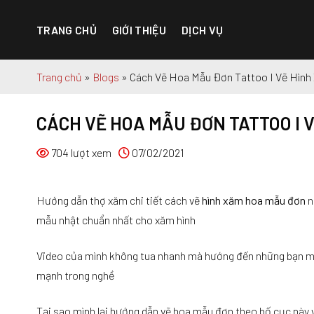
Chuyển
đến
TRANG CHỦ
GIỚI THIỆU
DỊCH VỤ
nội
dung
Trang chủ
»
Blogs
»
Cách Vẽ Hoa Mẫu Đơn Tattoo I Vẽ Hìn
CÁCH VẼ HOA MẪU ĐƠN TATTOO I 
704 lượt xem
07/02/2021
Hướng dẫn thợ xăm chi tiết cách vẽ
hình xăm hoa mẫu đơn
n
mẫu nhật chuẩn nhất cho xăm hình
Video của mình không tua nhanh mà hướng đến những bạn muố
mạnh trong nghề
Tại sao mình lại hướng dẫn vẽ hoa mẫu đơn theo bố cục này v