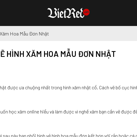
h Xăm Hoa Mẫu Đơn Nhật
VẼ HÌNH XĂM HOA MẪU ĐƠN NHẬT
hật được ưa chuộng nhất trong hình xăm nhật cổ. Cách vẽ bố cục hì
n học xăm online hiểu và làm được vì nghề xăm bạn cần vẽ được để
ì sau này bạn phối hình vẻ hình hoa mẫu đơn kết hợp với rắn hoặc cá