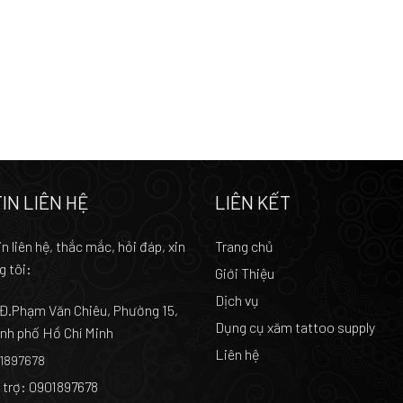
IN LIÊN HỆ
LIÊN KẾT
n liên hệ, thắc mắc, hỏi đáp, xin
Trang chủ
g tôi:
Giới Thiệu
Dịch vụ
 Đ.Phạm Văn Chiêu, Phường 15,
Dụng cụ xăm tattoo supply
nh phố Hồ Chí Minh
Liên hệ
01897678
 trợ: 0901897678