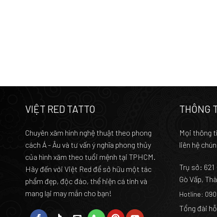
VIỆT RED TATTO
THÔNG T
Chuyên xăm hình nghệ thuật theo phong
Mọi thông ti
cách Á - Âu và tư vấn ý nghĩa phong thủy
liên hệ chún
của hình xăm theo tuổi mệnh tại TPHCM.
Trụ sở:
621
Hãy đến với Việt Red để sở hữu một tác
Gò Vấp, Thà
phẩm đẹp, độc đáo, thể hiện cá tính và
mang lại may mắn cho bạn!
Hotline: 09
Tổng đài hỗ