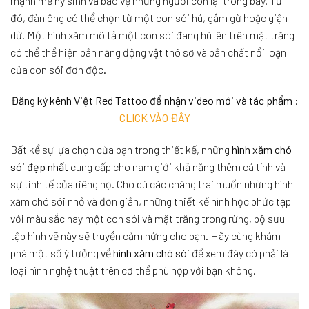
mạnh mẽ hy sinh và bảo vệ những người còn lại trong bầy. Từ
đó, đàn ông có thể chọn từ một con sói hú, gầm gừ hoặc giận
dữ. Một hình xăm mô tả một con sói đang hú lên trên mặt trăng
có thể thể hiện bản năng động vật thô sơ và bản chất nổi loạn
của con sói đơn độc.
Đăng ký kênh Việt Red Tattoo để nhận video mới và tác phẩm :
CLICK VÀO ĐÂY
Bất kể sự lựa chọn của bạn trong thiết kế, những
hình xăm chó
sói đẹp nhất
cung cấp cho nam giới khả năng thêm cá tính và
sự tinh tế của riêng họ. Cho dù các chàng trai muốn những hình
xăm chó sói nhỏ và đơn giản, những thiết kế hình học phức tạp
với màu sắc hay một con sói và mặt trăng trong rừng, bộ sưu
tập hình vẽ này sẽ truyền cảm hứng cho bạn. Hãy cùng khám
phá một số ý tưởng về
hình xăm chó sói
để xem đây có phải là
loại hình nghệ thuật trên cơ thể phù hợp với bạn không.