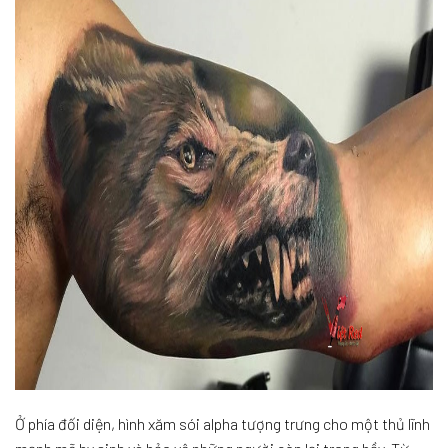
Ở phía đối diện, hình xăm sói alpha tượng trưng cho một thủ lĩnh