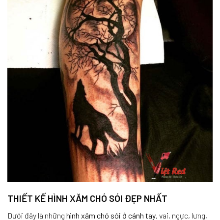
THIẾT KẾ HÌNH XĂM CHÓ SÓI ĐẸP NHẤT
Dưới đây là những
hình xăm chó sói ở cánh tay
, vai, ngực, lưng,