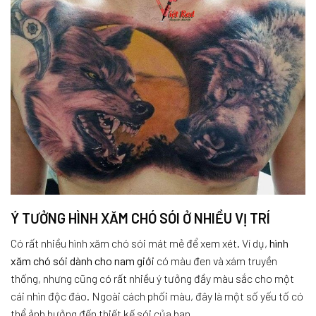
Ý TƯỞNG HÌNH XĂM CHÓ SÓI Ở NHIỀU VỊ TRÍ
Có rất nhiều hình xăm chó sói mát mẻ để xem xét. Ví dụ,
hình
xăm chó sói dành cho nam giới
có màu đen và xám truyền
thống, nhưng cũng có rất nhiều ý tưởng đầy màu sắc cho một
cái nhìn độc đáo. Ngoài cách phối màu, đây là một số yếu tố có
thể ảnh hưởng đến thiết kế sói của bạn.