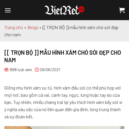
Chuyển
đến
nội
dung
Trang chủ
»
Blogs
»
[[ TRỌN BỘ ]] mẫu hình xăm chó sói đẹp
cho nam
[[ TRỌN BỘ ]] MẪU HÌNH XĂM CHÓ SÓI ĐẸP CHO
NAM
898 lượt xem
09/06/2021
Giống như hình xăm sư tử, hình xăm đầu sói có thể phù hợp với
mọi nơi, bao gồm cả vai, cánh tay, ngực, lưng hoặc tay áo của
bạn. Tuy nhiên, nhiều chàng trai lại yêu thích hình xăm bầy sói vì
ý nghĩa sâu sắc của nó liên quan đến gia đình, lòng trung thành
và sự đoàn kết.