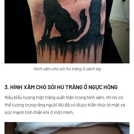
Hình xăm chó sói hú trăng ở cánh tay
3. HÌNH XĂM CHÓ SÓI HÚ TRĂNG Ở NGỰC HÔNG
Nếu biểu tượng mặt trăng xuất hiện trong hình xăm, thì nó có
thể tượng trưng rằng người đó đã có được kiến ​​thức bí mật và
sức mạnh tinh thần khi ở một mình.