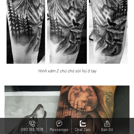
Hình xăm 2 chú chó sói hú ở tay
090.189.7678
Messenger
Chat Zalo
Bản Đồ