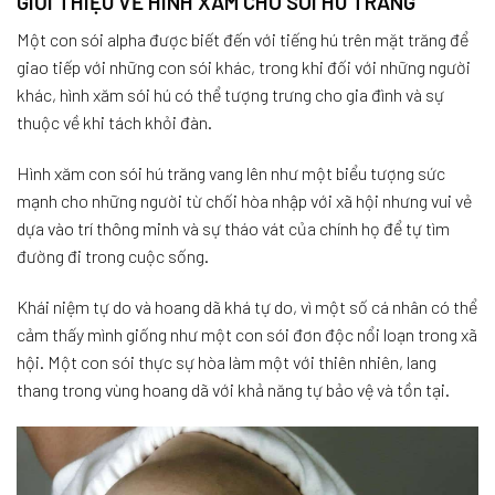
GIỚI THIỆU VỀ HÌNH XĂM CHÓ SÓI HÚ TRĂNG
Một con sói alpha được biết đến với tiếng hú trên mặt trăng để
giao tiếp với những con sói khác, trong khi đối với những người
khác, hình xăm sói hú có thể tượng trưng cho gia đình và sự
thuộc về khi tách khỏi đàn.
Hình xăm con sói hú trăng vang lên như một biểu tượng sức
mạnh cho những người từ chối hòa nhập với xã hội nhưng vui vẻ
dựa vào trí thông minh và sự tháo vát của chính họ để tự tìm
đường đi trong cuộc sống.
Khái niệm tự do và hoang dã khá tự do, vì một số cá nhân có thể
cảm thấy mình giống như một con sói đơn độc nổi loạn trong xã
hội. Một con sói thực sự hòa làm một với thiên nhiên, lang
thang trong vùng hoang dã với khả năng tự bảo vệ và tồn tại.