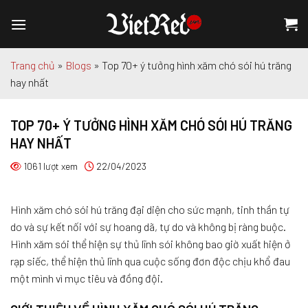
Chuyển
đến
nội
dung
Trang chủ
»
Blogs
»
Top 70+ ý tưởng hình xăm chó sói hú trăng
hay nhất
TOP 70+ Ý TƯỞNG HÌNH XĂM CHÓ SÓI HÚ TRĂNG
HAY NHẤT
1061 lượt xem
22/04/2023
Hình xăm chó sói hú trăng đại diện cho sức mạnh, tinh thần tự
do và sự kết nối với sự hoang dã, tự do và không bị ràng buộc.
Hình xăm sói thể hiện sự thủ lĩnh sói không bao giờ xuất hiện ở
rạp siếc, thể hiện thủ lĩnh qua cuộc sống đơn độc chịu khổ đau
một mình vì mục tiêu và đồng đội.