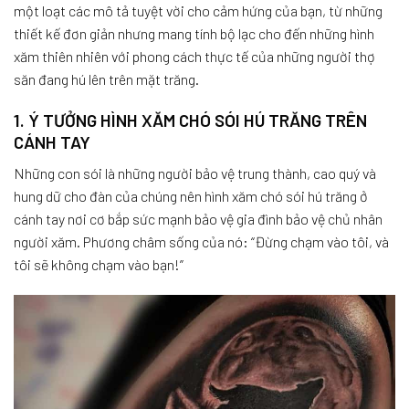
một loạt các mô tả tuyệt vời cho cảm hứng của bạn, từ những
thiết kế đơn giản nhưng mang tính bộ lạc cho đến những hình
xăm thiên nhiên với phong cách thực tế của những người thợ
săn đang hú lên trên mặt trăng.
1. Ý TƯỞNG HÌNH XĂM CHÓ SÓI HÚ TRĂNG TRÊN
CÁNH TAY
Những con sói là những người bảo vệ trung thành, cao quý và
hung dữ cho đàn của chúng nên hình xăm chó sói hú trăng ở
cánh tay nơi cơ bắp sức mạnh bảo vệ gia đình bảo vệ chủ nhân
người xăm. Phương châm sống của nó: “Đừng chạm vào tôi, và
tôi sẽ không chạm vào bạn!”