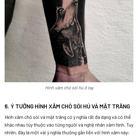
Hình xăm chó sói hú ở tay
6. Ý TƯỞNG HÌNH XĂM CHÓ SÓI HÚ VÀ MẶT TRĂNG
Hình xăm chó sói và mặt trăng có ý nghĩa rất đa dạng và có thể
khác nhau tùy thuộc vào từng người và nghệ nhân xăm hình. Tuy
nhiên, đây là một vài ý nghĩa thường gắn liền với hình xăm này: