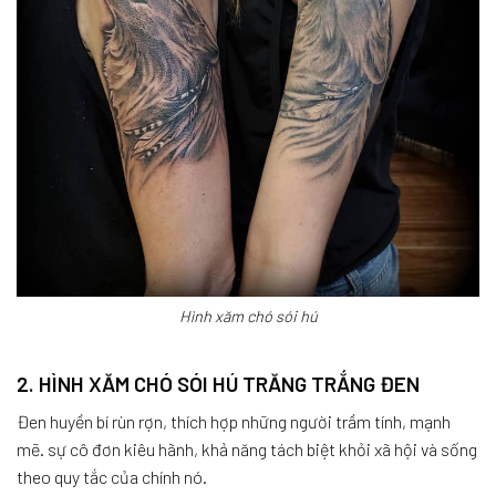
Hình xăm chó sói hú
2. HÌNH XĂM CHÓ SÓI HÚ TRĂNG TRẮNG ĐEN
Đen huyền bí rùn rợn, thích hợp những người trầm tính, mạnh
mẽ. sự cô đơn kiêu hãnh, khả năng tách biệt khỏi xã hội và sống
theo quy tắc của chính nó.