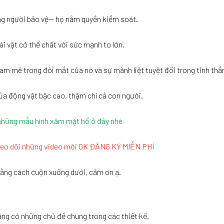
hững người bảo vệ— họ nắm quyền kiểm soát.
ài vật có thể chất với sức mạnh to lớn.
m mê trong đôi mắt của nó và sự mãnh liệt tuyệt đối trong tinh thầ
ủa động vật bậc cao, thậm chí cả con người.
những mẫu hình xăm mặt hổ ở đây nhé
heo dõi những video mới
OK ĐĂNG KÝ MIỄN PHÍ
 bằng cách cuộn xuống dưới, cảm ơn ạ.
ằng có những chủ đề chung trong các thiết kế.