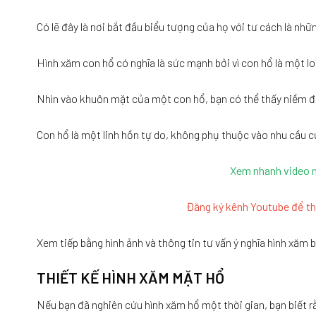
Có lẽ đây là nơi bắt đầu biểu tượng của họ với tư cách là n
Hình xăm con hổ có nghĩa là sức mạnh bởi vì con hổ là một lo
Nhìn vào khuôn mặt của một con hổ, bạn có thể thấy niềm đa
Con hổ là một linh hồn tự do, không phụ thuộc vào nhu cầu c
Xem nhanh video 
Đăng ký kênh Youtube để t
Xem tiếp bằng hình ảnh và thông tin tư vấn ý nghĩa hình xăm
THIẾT KẾ HÌNH XĂM MẶT HỔ
Nếu bạn đã nghiên cứu hình xăm hổ một thời gian, bạn biết r