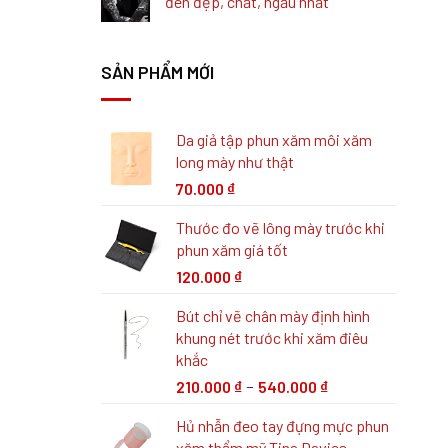
đen đẹp, chất, ngầu nhất
SẢN PHẨM MỚI
Da giả tập phun xăm môi xăm
long mày như thật
70.000
₫
Thước đo vẽ lông mày trước khi
phun xăm giá tốt
120.000
₫
Bút chỉ vẽ chân mày định hình
khung nét trước khi xăm điêu
khắc
–
210.000
₫
540.000
₫
Hủ nhẫn đeo tay đựng mực phun
xăm thẩm mỹ Tina Davies