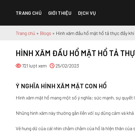
Chuyển
đến
TRANG CHỦ
GIỚI THIỆU
DỊCH VỤ
nội
dung
Trang chủ
»
Blogs
»
Hình xăm đầu hổ mặt hổ tả thực đầy khí
HÌNH XĂM ĐẦU HỔ MẶT HỔ TẢ THỰ
721 lượt xem
25/02/2023
Ý NGHĨA HÌNH XĂM MẶT CON HỔ
Hình xăm mặt hổ mang một số ý nghĩa: sức mạnh, sự quyết li
Những hình xăm này thường gắn liền với sự dũng cảm và khả 
Vẻ hung dữ của cái nhìn chằm chằm của hổ là hiện thân của s