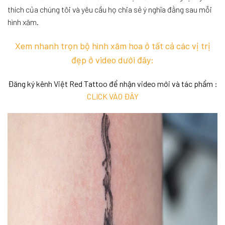
thích của chúng tôi và yêu cầu họ chia sẻ ý nghĩa đằng sau mỗi
hình xăm.
Xem nhanh trọn bộ hình xăm hoa ở tất cả các vị trị
đẹp ở video dưới đây:
Đăng ký kênh Việt Red Tattoo để nhận video mới và tác phẩm :
CLICK VÀO ĐÂY