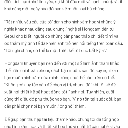
điều tích cực (như tình yêu, sự khởi đầu mới và hạnh phúc), rất ít
khả năng một ngày nào đó bạn sẽ muốn loại bỏ chúng.
“Rất nhiều yêu cầu của tôi dành cho hình xăm hoa vì những ý
nghĩa khác nhau đằng sau chúng,” nghệ sĩ Hongdam đến từ
Seoul cho biết, người có những bản phác thảo chi tiết tỉ mỉ và
óc thẩm mỹ tinh tế đã khiến anh trở nên nổi tiếng trên toàn cầu.
“Tôi nghĩ chúng có thể là một thiết kế tốt cho bất kỳ ai.”
Hongdam khuyên bạn nên đến với một số hình ảnh tham khảo
thể hiện chính xác phong cách bạn muốn, sau đó suy nghĩ xem
bạn muốn hình xăm của mình trông như thế nào trên cơ thể.
“Không có quy tắc nào để chọn vị trí, nhưng đôi khi tôi sẽ đề
xuất nơi thiết kế sẽ hoạt động tốt,” anh nói. Tuy nhiên, cuối
cùng thì điều đó phụ thuộc vào bạn. “Vì nó tồn tại suốt đời, bạn
cần phải chọn nơi bạn muốn,” ông nói thêm.
Để giúp bạn thu hẹp tài liệu tham khảo, chúng tôi đã tổng hợp
các hình xăm hoa và thiết kế hoa thú vị nhất từ ​​các nghệ sĩ yêu