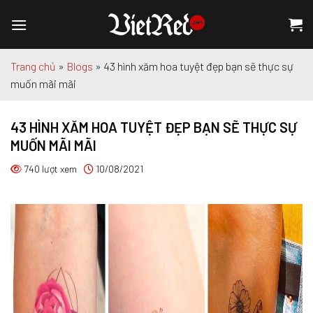
Chuyển
đến
nội
dung
Trang chủ
»
Blogs
»
43 hình xăm hoa tuyệt đẹp bạn sẽ thực sự
muốn mãi mãi
43 HÌNH XĂM HOA TUYỆT ĐẸP BẠN SẼ THỰC SỰ
MUỐN MÃI MÃI
740 lượt xem
10/08/2021