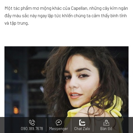
Một tác phẩm mơ mộng khác của Capellan, những cây kim ngân
đầy màu sắc này ngay lập tức khiến chúng ta cảm thấy bình tĩnh
và tập trung.
090.189.7678
Messenger
Chat Zalo
Bản Đồ