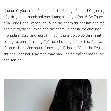
Chúng tôi yêu thích sắc thái siêu tươi sáng của hoa hồng nở rộ
này, được bao quanh bởi các đường hình học tinh tế. Cô Trudy
của Bang Bang Tattoo, người có tác phẩm thường kết hợp màu
sắc rực rỡ, đã chú thích cho tác phẩm, “Mang lại trò chơi hoa.”
Hongdam lưu ý rằng nếu bạn muốn thứ gì đó có độ đậm nhạt
tương tự, bạn nên mong đợi một chút nhạt dần khi nó lành và
lâu dần. “Hình xăm như thế này nhạt đi theo thời gian là điều bình
thường,” anh nói. May mắn thay, bạn luôn có thể đặt một cuộc
hẹn liên lạc.