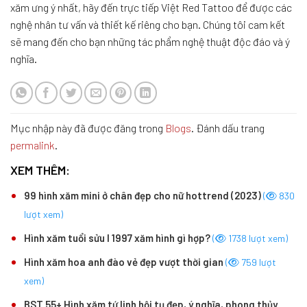
xăm ưng ý nhất, hãy đến trực tiếp Việt Red Tattoo để được các
nghệ nhân tư vấn và thiết kế riêng cho bạn. Chúng tôi cam kết
sẽ mang đến cho bạn những tác phẩm nghệ thuật độc đáo và ý
nghĩa.
Mục nhập này đã được đăng trong
Blogs
. Đánh dấu trang
permalink
.
XEM THÊM:
99 hình xăm mini ở chân đẹp cho nữ hottrend (2023)
(
830
lượt xem)
Hình xăm tuổi sửu I 1997 xăm hình gì hợp?
(
1738 lượt xem)
Hình xăm hoa anh đào vẻ đẹp vượt thời gian
(
759 lượt
xem)
BST 55+ Hình xăm tứ linh hội tụ đẹp, ý nghĩa, phong thủy