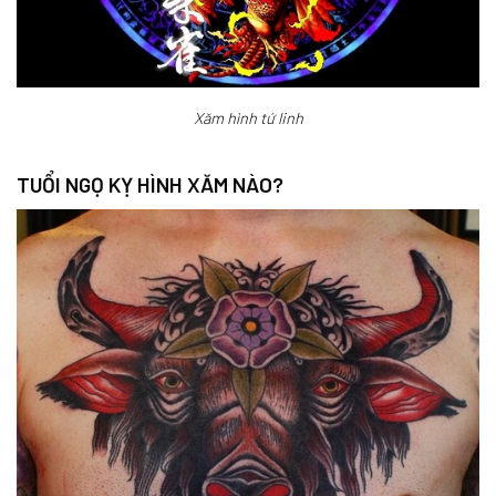
Xăm hình tứ linh
TUỔI NGỌ KỴ HÌNH XĂM NÀO?