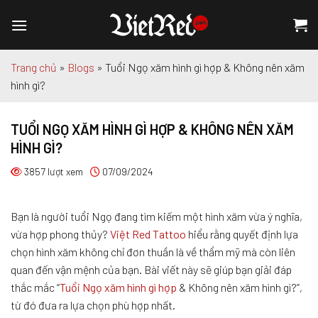
Chuyển
đến
nội
dung
Trang chủ
»
Blogs
»
Tuổi Ngọ xăm hình gì hợp & Không nên xăm
hình gì?
TUỔI NGỌ XĂM HÌNH GÌ HỢP & KHÔNG NÊN XĂM
HÌNH GÌ?
3857 lượt xem
07/09/2024
Bạn là người tuổi Ngọ đang tìm kiếm một hình xăm vừa ý nghĩa,
vừa hợp phong thủy?
Việt Red Tattoo
hiểu rằng quyết định lựa
chọn hình xăm không chỉ đơn thuần là về thẩm mỹ mà còn liên
quan đến vận mệnh của bạn. Bài viết này sẽ giúp bạn giải đáp
thắc mắc “
Tuổi Ngọ xăm hình gì hợp
& Không nên xăm hình gì?”,
từ đó đưa ra lựa chọn phù hợp nhất.