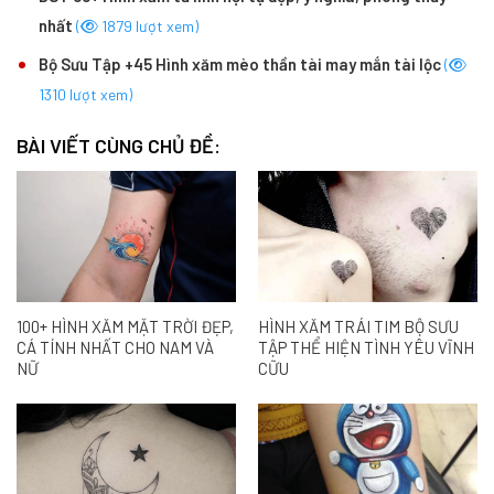
nhất
(
1879 lượt xem)
Bộ Sưu Tập +45 Hình xăm mèo thần tài may mắn tài lộc
(
1310 lượt xem)
BÀI VIẾT CÙNG CHỦ ĐỀ:
100+ HÌNH XĂM MẶT TRỜI ĐẸP,
HÌNH XĂM TRÁI TIM BỘ SƯU
CÁ TÍNH NHẤT CHO NAM VÀ
TẬP THỂ HIỆN TÌNH YÊU VĨNH
NỮ
CỮU