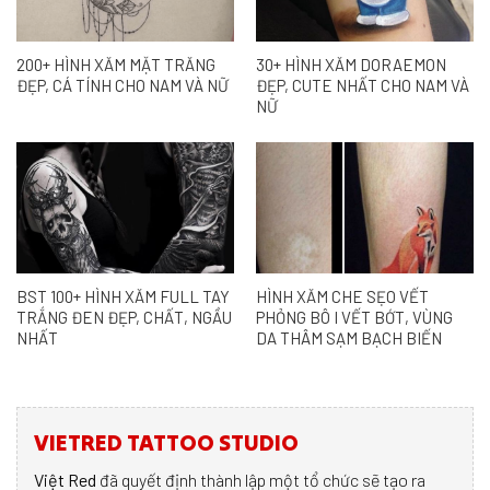
200+ HÌNH XĂM MẶT TRĂNG
30+ HÌNH XĂM DORAEMON
ĐẸP, CÁ TÍNH CHO NAM VÀ NỮ
ĐẸP, CUTE NHẤT CHO NAM VÀ
NỮ
BST 100+ HÌNH XĂM FULL TAY
HÌNH XĂM CHE SẸO VẾT
TRẮNG ĐEN ĐẸP, CHẤT, NGẦU
PHỎNG BÔ I VẾT BỚT, VÙNG
NHẤT
DA THÂM SẠM BẠCH BIẾN
VIETRED TATTOO STUDIO
Việt Red
đã quyết định thành lập một tổ chức sẽ tạo ra