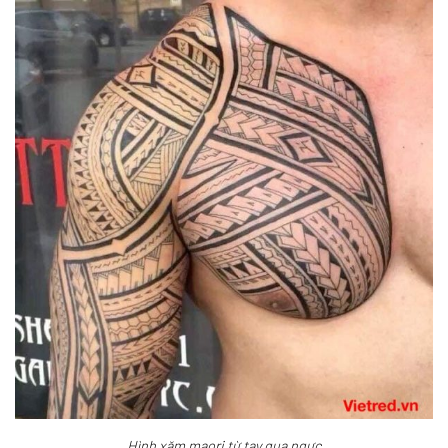
Hình xăm maori từ tay qua ngực