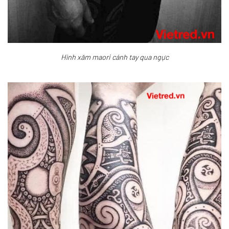
Hình xăm maori cánh tay qua ngực