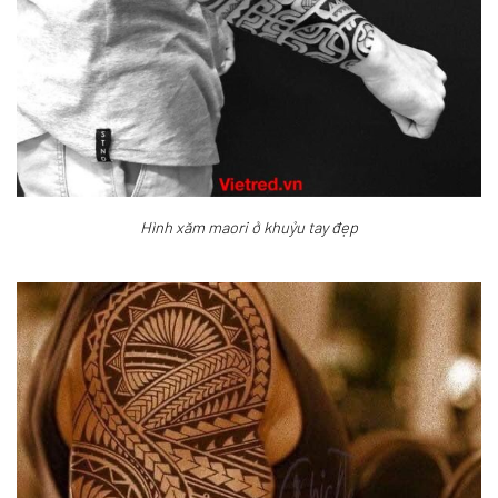
Hình xăm maori ở khuỷu tay đẹp