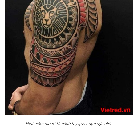
Hình xăm maori từ cánh tay qua ngực cực chất