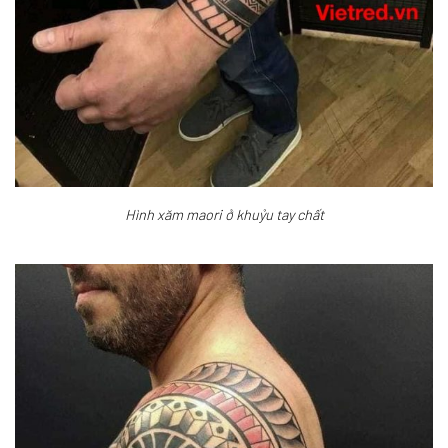
Hình xăm maori ở khuỷu tay chất