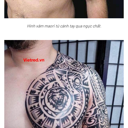
Hình xăm maori từ cánh tay qua ngực chất
.