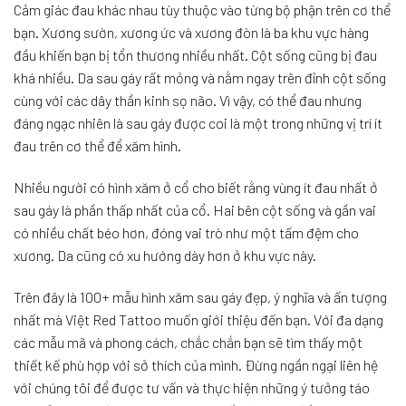
MỘT SỐ CÂU HỎI VỀ HÌNH XĂM SAU GÁY
Kích thước hình xăm sau gáy?
Kích thước của hình xăm là rất quan trọng vì sau gáy cung cấp
một tấm da tương đối nhỏ. Hình xăm nhỏ, tinh tế, tối giản trông
thực sự tốt ở sau gáy vì kích thước của khu vực này.