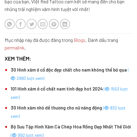
Các loại hình xăm sau gáy phổ biến?
Với hình xăm sau gáy, các lựa chọn là không giới hạn nhưng các
thiết kế phổ biến nhất là mandala, bướm, chữ, dấu ngoặc kép,
hoa, biểu tượng tâm linh và tôn giáo.
Bị đau khi xăm hình xăm sau gáy?
Tất cả các hình xăm đều đau. Khá khó để giải thích một hình
xăm đau như thế nào vì mỗi người chịu đựng cơn đau khác nhau.
Cảm giác đau khác nhau tùy thuộc vào từng bộ phận trên cơ thể
bạn. Xương sườn, xương ức và xương đòn là ba khu vực hàng
đầu khiến bạn bị tổn thương nhiều nhất. Cột sống cũng bị đau
khá nhiều. Da sau gáy rất mỏng và nằm ngay trên đỉnh cột sống
cùng với các dây thần kinh sọ não. Vì vậy, có thể đau nhưng
đáng ngạc nhiên là sau gáy được coi là một trong những vị trí ít
đau trên cơ thể để xăm hình.
Nhiều người có hình xăm ở cổ cho biết rằng vùng ít đau nhất ở