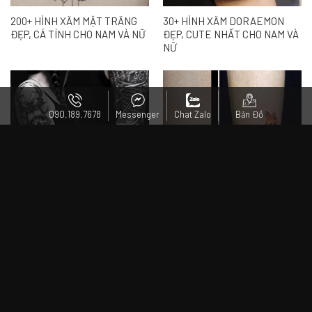
30 Hình xăm ở cổ độc đẹp chất cho nam không thể bỏ qua
(
2983 lượt xem)
101 Hình xăm ở cổ chất nam tính đẹp hot 2024
(
1553 lượt
xem)
30 Hình xăm nhỏ dể thương cho nữ năng động
(
832 lượt
xem)
090.189.7678
Messenger
Chat Zalo
Bản Đồ
Bộ Sưu Tập Hình Xăm Cá Chép Hóa Rồng Đẹp Nhất Thế Giới
(
992 lượt xem)
Những mẫu hình xăm kỳ lân đẹp ở tất cả vị trí cơ thể
(
1751
lượt xem)
BÀI VIẾT CÙNG CHỦ ĐỀ: