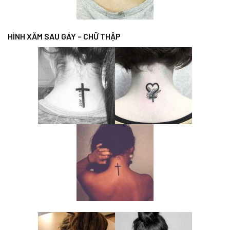
HÌNH XĂM SAU GÁY – CHỮ THẬP