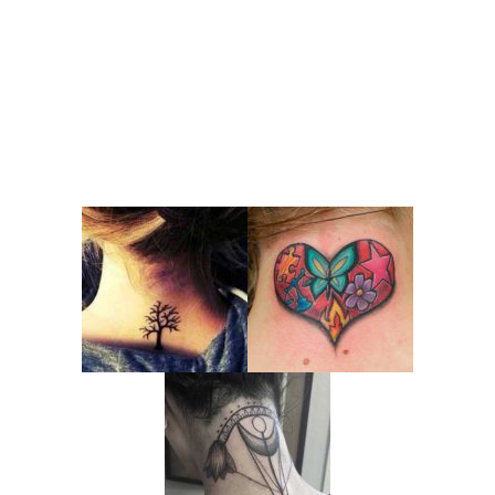
HÌNH XĂM SAU CỔ TRUYỀN THỐNG
HÌNH XĂM SAU CỔ MAORI