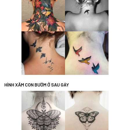
HÌNH XĂM CON BƯỚM Ở SAU GÁY