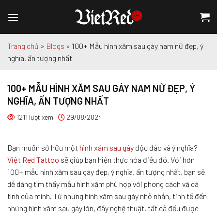
Chuyển
đến
nội
dung
Trang chủ
»
Blogs
»
100+ Mẫu hình xăm sau gáy nam nữ đẹp, ý
nghĩa, ấn tượng nhất
100+ MẪU HÌNH XĂM SAU GÁY NAM NỮ ĐẸP, Ý
NGHĨA, ẤN TƯỢNG NHẤT
1211 lượt xem
29/08/2024
Bạn muốn sở hữu một
hình xăm sau gáy
độc đáo và ý nghĩa?
Việt Red Tattoo
sẽ giúp bạn hiện thực hóa điều đó. Với hơn
100+ mẫu hình xăm sau gáy đẹp, ý nghĩa, ấn tượng nhất, bạn sẽ
dễ dàng tìm thấy mẫu hình xăm phù hợp với phong cách và cá
tính của mình. Từ những hình xăm sau gáy nhỏ nhắn, tinh tế đến
những hình xăm sau gáy lớn, đầy nghệ thuật, tất cả đều được