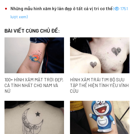
sau gáy là phần thấp nhất của cổ. Hai bên cột sống và gần vai
có nhiều chất béo hơn, đóng vai trò như một tấm đệm cho
xương. Da cũng có xu hướng dày hơn ở khu vực này.
Trên đây là 100+ mẫu hình xăm sau gáy đẹp, ý nghĩa và ấn tượng
nhất mà Việt Red Tattoo muốn giới thiệu đến bạn. Với đa dạng
các mẫu mã và phong cách, chắc chắn bạn sẽ tìm thấy một
thiết kế phù hợp với sở thích của mình. Đừng ngần ngại liên hệ
với chúng tôi để được tư vấn và thực hiện những ý tưởng táo
bạo của bạn. Việt Red Tattoo cam kết sẽ mang đến cho bạn
những trải nghiệm xăm hình tuyệt vời nhất!
Mục nhập này đã được đăng trong
Blogs
. Đánh dấu trang
permalink
.
XEM THÊM: