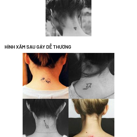
HÌNH XĂM SAU GÁY DỄ THƯƠNG