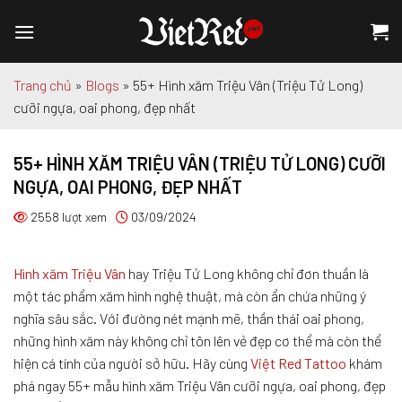
Chuyển
đến
nội
dung
Trang chủ
»
Blogs
»
55+ Hình xăm Triệu Vân (Triệu Tử Long)
cưỡi ngựa, oai phong, đẹp nhất
55+ HÌNH XĂM TRIỆU VÂN (TRIỆU TỬ LONG) CƯỠI
NGỰA, OAI PHONG, ĐẸP NHẤT
2558 lượt xem
03/09/2024
Hình xăm Triệu Vân
hay Triệu Tử Long không chỉ đơn thuần là
một tác phẩm xăm hình nghệ thuật, mà còn ẩn chứa những ý
nghĩa sâu sắc. Với đường nét mạnh mẽ, thần thái oai phong,
những hình xăm này không chỉ tôn lên vẻ đẹp cơ thể mà còn thể
hiện cá tính của người sở hữu. Hãy cùng
Việt Red Tattoo
khám
phá ngay 55+ mẫu hình xăm Triệu Vân cưỡi ngựa, oai phong, đẹp