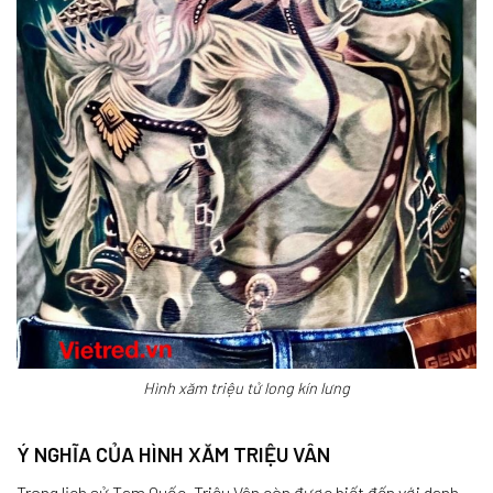
Hình xăm triệu tử long kín lưng
Ý NGHĨA CỦA HÌNH XĂM TRIỆU VÂN
Trong lịch sử Tam Quốc, Triệu Vân còn được biết đến với danh