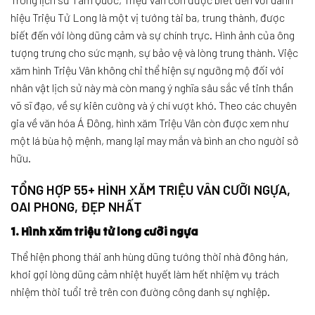
hiệu Triệu Tử Long là một vị tướng tài ba, trung thành, được
biết đến với lòng dũng cảm và sự chính trực. Hình ảnh của ông
tượng trưng cho sức mạnh, sự bảo vệ và lòng trung thành. Việc
xăm hình Triệu Vân không chỉ thể hiện sự ngưỡng mộ đối với
nhân vật lịch sử này mà còn mang ý nghĩa sâu sắc về tinh thần
võ sĩ đạo, về sự kiên cường và ý chí vượt khó. Theo các chuyên
gia về văn hóa Á Đông, hình xăm Triệu Vân còn được xem như
một lá bùa hộ mệnh, mang lại may mắn và bình an cho người sở
hữu.
TỔNG HỢP 55+ HÌNH XĂM TRIỆU VÂN CƯỠI NGỰA,
OAI PHONG, ĐẸP NHẤT
1. Hình xăm triệu tử long cưỡi ngựa
Thể hiện phong thái anh hùng dũng tướng thời nhà đông hán,
khơi gợi lòng dũng cảm nhiệt huyết làm hết nhiệm vụ trách
nhiệm thời tuổi trẻ trên con đường công danh sự nghiệp.