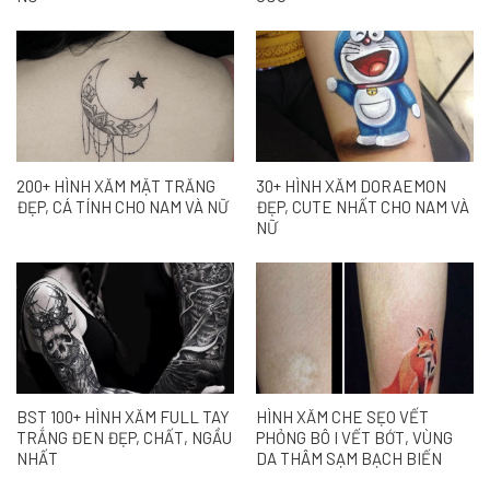
200+ HÌNH XĂM MẶT TRĂNG
30+ HÌNH XĂM DORAEMON
ĐẸP, CÁ TÍNH CHO NAM VÀ NỮ
ĐẸP, CUTE NHẤT CHO NAM VÀ
NỮ
BST 100+ HÌNH XĂM FULL TAY
HÌNH XĂM CHE SẸO VẾT
TRẮNG ĐEN ĐẸP, CHẤT, NGẦU
PHỎNG BÔ I VẾT BỚT, VÙNG
NHẤT
DA THÂM SẠM BẠCH BIẾN