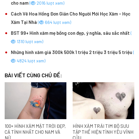
cho nam
(
2016 lượt xem)
Cách Vẽ Hoa Hồng Đơn Giản Cho Người Mới Học Xăm – Học
Xăm Tại Nhà
(
664 lượt xem)
BST 99+ Hình xăm mẹ bồng con đẹp, ý nghĩa, sâu sắc nhất
(
1310 lượt xem)
Những hình xăm giá 300k 500k 1 triệu 2 triệu 3 triệu 5 triệu
(
4824 lượt xem)
BÀI VIẾT CÙNG CHỦ ĐỀ:
100+ HÌNH XĂM MẶT TRỜI ĐẸP,
HÌNH XĂM TRÁI TIM BỘ SƯU
CÁ TÍNH NHẤT CHO NAM VÀ
TẬP THỂ HIỆN TÌNH YÊU VĨNH
NỮ
CỮU