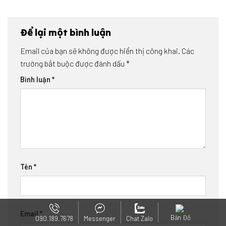
Để lại một bình luận
Email của bạn sẽ không được hiển thị công khai.
Các
trường bắt buộc được đánh dấu
*
Bình luận
*
Tên
*
Email
*
Bản Đồ
090.189.7678
Messenger
Chat Zalo