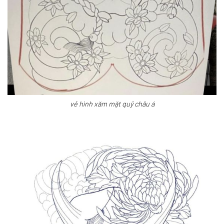
vẻ hình xăm mặt quỷ châu á