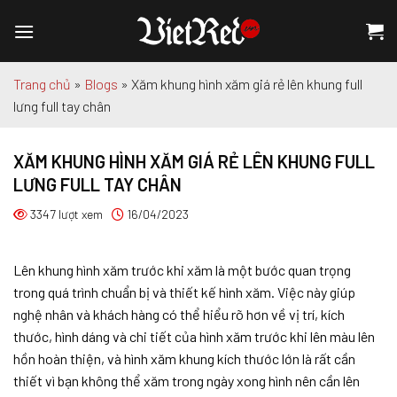
Chuyển
đến
nội
dung
Trang chủ
»
Blogs
»
Xăm khung hình xăm giá rẻ lên khung full
lưng full tay chân
XĂM KHUNG HÌNH XĂM GIÁ RẺ LÊN KHUNG FULL
LƯNG FULL TAY CHÂN
3347 lượt xem
16/04/2023
Lên khung hình xăm trước khi xăm là một bước quan trọng
trong quá trình chuẩn bị và thiết kế hình xăm. Việc này giúp
nghệ nhân và khách hàng có thể hiểu rõ hơn về vị trí, kích
thước, hình dáng và chi tiết của hình xăm trước khi lên màu lên
hồn hoàn thiện, và hình xăm khung kích thước lớn là rất cần
thiết vì bạn không thể xăm trong ngày xong hình nên cần lên