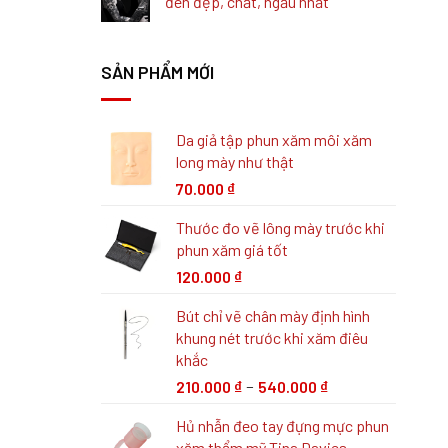
đen đẹp, chất, ngầu nhất
SẢN PHẨM MỚI
Da giả tập phun xăm môi xăm
long mày như thật
70.000
₫
Thước đo vẽ lông mày trước khi
phun xăm giá tốt
120.000
₫
Bút chỉ vẽ chân mày định hình
khung nét trước khi xăm điêu
khắc
–
210.000
₫
540.000
₫
Hủ nhẫn đeo tay đựng mực phun
xăm thẩm mỹ Tina Davies