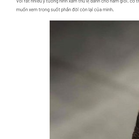
Với rất nhiều ý tưởng hình xăm thú vị dành cho nam giới, có 
muốn xem trong suốt phần đời còn lại của mình.