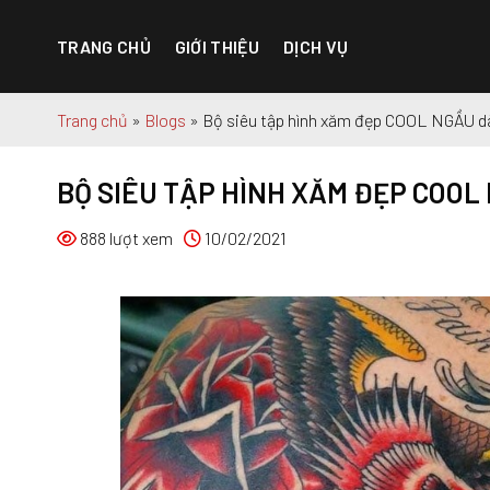
Chuyển
đến
TRANG CHỦ
GIỚI THIỆU
DỊCH VỤ
nội
dung
Trang chủ
»
Blogs
»
Bộ siêu tập hình xăm đẹp COOL NGẦU 
BỘ SIÊU TẬP HÌNH XĂM ĐẸP COO
888 lượt xem
10/02/2021