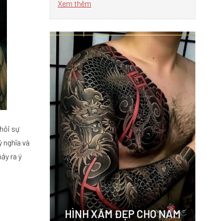
Xem thêm
 hỏi sự
ý nghĩa và
ảy ra ý
HÌNH XĂM ĐẸP CHO NAM