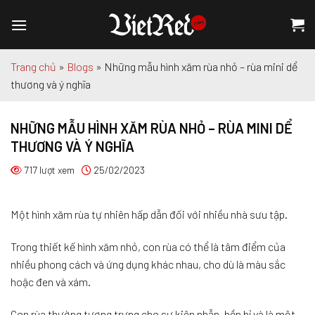
Chuyển
đến
nội
dung
Trang chủ
»
Blogs
»
Những mẫu hình xăm rùa nhỏ – rùa mini dể
thương và ý nghĩa
NHỮNG MẪU HÌNH XĂM RÙA NHỎ – RÙA MINI DỂ
THƯƠNG VÀ Ý NGHĨA
717 lượt xem
25/02/2023
Một hình xăm rùa tự nhiên hấp dẫn đối với nhiều nhà sưu tập.
Trong thiết kế hình xăm nhỏ, con rùa có thể là tâm điểm của
nhiều phong cách và ứng dụng khác nhau, cho dù là màu sắc
hoặc đen và xám.
Con rùa thường tượng trưng cho sự kiên nhẫn, bền bỉ và là một