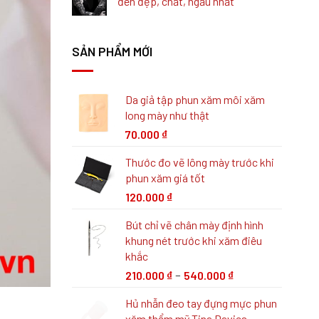
đen đẹp, chất, ngầu nhất
SẢN PHẨM MỚI
Da giả tập phun xăm môi xăm
long mày như thật
70.000
₫
Thước đo vẽ lông mày trước khi
phun xăm giá tốt
120.000
₫
Bút chỉ vẽ chân mày định hình
khung nét trước khi xăm điêu
khắc
–
210.000
₫
540.000
₫
Hủ nhẫn đeo tay đựng mực phun
xăm thẩm mỹ Tina Davies