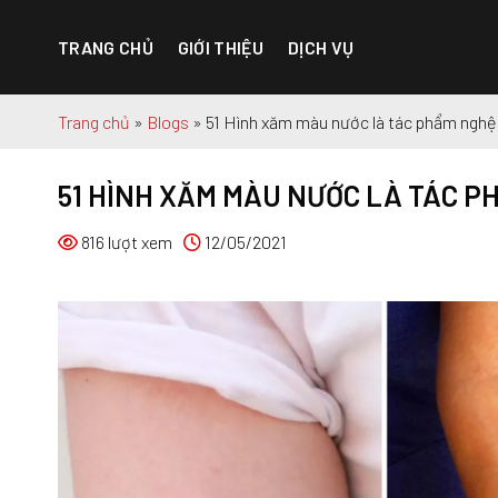
Chuyển
đến
TRANG CHỦ
GIỚI THIỆU
DỊCH VỤ
nội
dung
Trang chủ
»
Blogs
»
51 Hình xăm màu nước là tác phẩm nghệ 
51 HÌNH XĂM MÀU NƯỚC LÀ TÁC 
816 lượt xem
12/05/2021