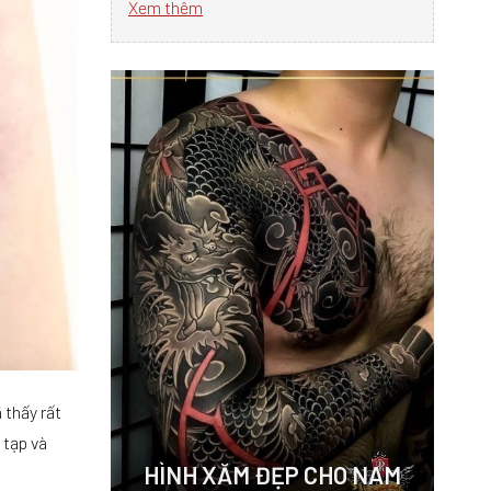
Xem thêm
 thấy rất
 tạp và
HÌNH XĂM ĐẸP CHO NAM