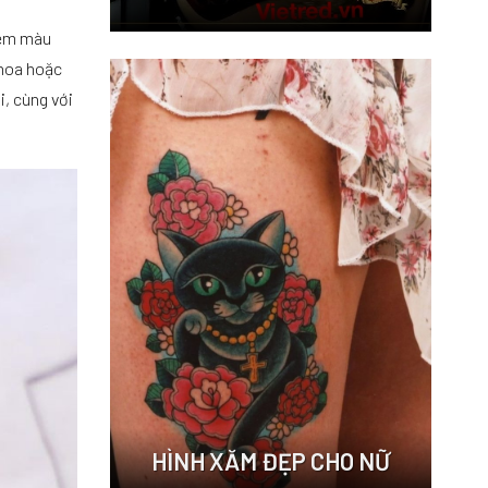
thêm màu
 hoa hoặc
, cùng với
HÌNH XĂM ĐẸP CHO NỮ