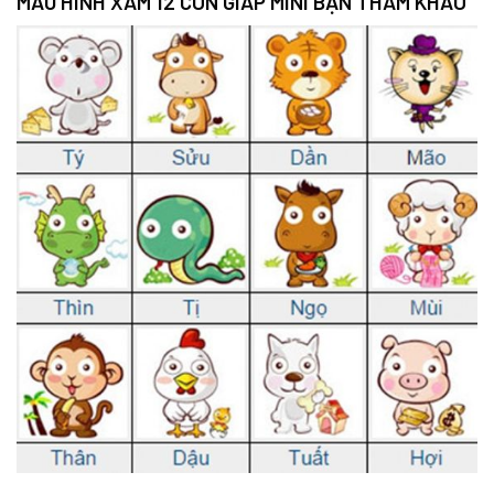
MẪU HÌNH XĂM 12 CON GIÁP MINI BẠN THAM KHẢO