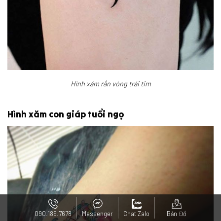
Hình xăm rắn vòng trái tim
Hình xăm con giáp tuổi ngọ
090.189.7678
Messenger
Chat Zalo
Bản Đồ