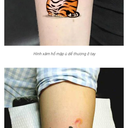
Hình xăm hổ mập ú dể thương ở tay