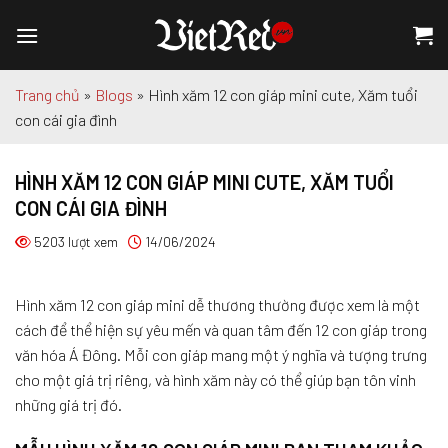
Chuyển
đến
nội
dung
Trang chủ
»
Blogs
»
Hình xăm 12 con giáp mini cute, Xăm tuổi
con cái gia đình
HÌNH XĂM 12 CON GIÁP MINI CUTE, XĂM TUỔI
CON CÁI GIA ĐÌNH
5203 lượt xem
14/06/2024
Hình xăm 12 con giáp mini dễ thương thường được xem là một
cách để thể hiện sự yêu mến và quan tâm đến 12 con giáp trong
văn hóa Á Đông. Mỗi con giáp mang một ý nghĩa và tượng trưng
cho một giá trị riêng, và hình xăm này có thể giúp bạn tôn vinh
những giá trị đó.