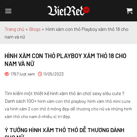
Chuyển
đến
nội
dung
Trang chủ
»
Blogs
»
Hình xăm con thỏ Playboy xăm thỏ 18 cho
nam và nữ
HÌNH XĂM CON THỎ PLAYBOY XĂM THỎ 18 CHO
NAM VÀ NỮ
1767 lượt xem
11/05/2023
Tìm kiếm một thiết kế hình xăm thỏ ăn chơi sexy siêu cute ?
Danh sách 100+
hình xăm con thỏ playboy, hình xăm thỏ mini cute
và hình xăm 2 con thỏ ở mông đẹp dể thương cho nữ và những hình
xăm thỏ cho nam ở nhiều vị trí đẹp.
Ý TƯỞNG HÌNH XĂM THỎ THỎ DỄ THƯƠNG DÀNH