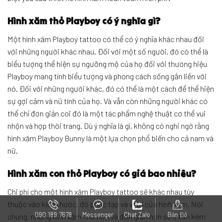
Hình xăm thỏ Playboy có ý nghĩa gì?
Một hình xăm Playboy tattoo có thể có ý nghĩa khác nhau đối
với những người khác nhau. Đối với một số người, đó có thể là
biểu tượng thể hiện sự ngưỡng mộ của họ đối với thương hiệu
Playboy mang tính biểu tượng và phong cách sống gắn liền với
nó. Đối với những người khác, đó có thể là một cách để thể hiện
sự gợi cảm và nữ tính của họ. Và vẫn còn những người khác có
thể chỉ đơn giản coi đó là một tác phẩm nghệ thuật cơ thể vui
nhộn và hợp thời trang. Dù ý nghĩa là gì, không có nghi ngờ rằng
hình xăm Playboy Bunny là một lựa chọn phổ biến cho cả nam và
nữ.
Hình xăm con thỏ Playboy có giá bao nhiêu?
Chi phí cho một hình xăm Playboy tattoo sẽ khác nhau tùy
thuộc vào kích thước, độ phức tạp và vị trí của hình xăm. Nói
090.189.7678
Messenger
Chat Zalo
Bản Đồ
chung, những hình xăm nhỏ hơn và đơn giản hơn sẽ ít tốn kém