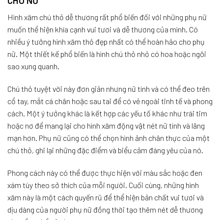
CHO NỮ
Hình xăm chú thỏ dễ thương rất phổ biến đối với những phụ nữ
muốn thể hiện khía cạnh vui tươi và dễ thương của mình. Có
nhiều ý tưởng hình xăm thỏ đẹp nhất có thể hoàn hảo cho phụ
nữ. Một thiết kế phổ biến là hình chú thỏ nhỏ có hoa hoặc ngôi
sao xung quanh.
Chú thỏ tuyệt vời này đơn giản nhưng nữ tính và có thể đeo trên
cổ tay, mắt cá chân hoặc sau tai để có vẻ ngoài tinh tế và phong
cách. Một ý tưởng khác là kết hợp các yếu tố khác như trái tim
hoặc nơ để mang lại cho hình xăm động vật nét nữ tính và lãng
mạn hơn. Phụ nữ cũng có thể chọn hình ảnh chân thực của một
chú thỏ, ghi lại những đặc điểm và biểu cảm đáng yêu của nó.
Phong cách này có thể được thực hiện với màu sắc hoặc đen
xám tùy theo sở thích của mỗi người. Cuối cùng, những hình
xăm này là một cách quyến rũ để thể hiện bản chất vui tươi và
dịu dàng của người phụ nữ đồng thời tạo thêm nét dễ thương