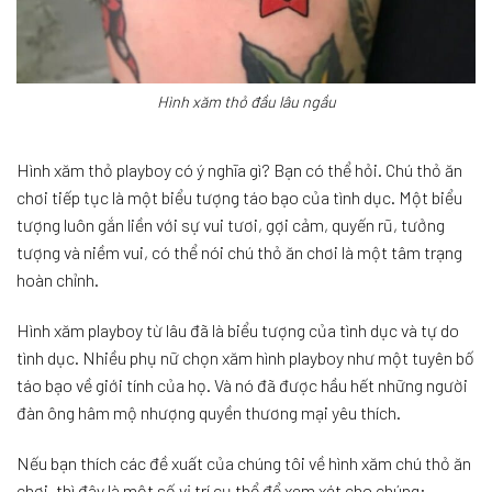
Hình xăm thỏ đầu lâu ngầu
Hình xăm thỏ playboy có ý nghĩa gì? Bạn có thể hỏi. Chú thỏ ăn
chơi tiếp tục là một biểu tượng táo bạo của tình dục. Một biểu
tượng luôn gắn liền với sự vui tươi, gợi cảm, quyến rũ, tưởng
tượng và niềm vui, có thể nói chú thỏ ăn chơi là một tâm trạng
hoàn chỉnh.
Hình xăm playboy từ lâu đã là biểu tượng của tình dục và tự do
tình dục. Nhiều phụ nữ chọn xăm hình playboy như một tuyên bố
táo bạo về giới tính của họ. Và nó đã được hầu hết những người
đàn ông hâm mộ nhượng quyền thương mại yêu thích.
Nếu bạn thích các đề xuất của chúng tôi về hình xăm chú thỏ ăn
chơi, thì đây là một số vị trí cụ thể để xem xét cho chúng: