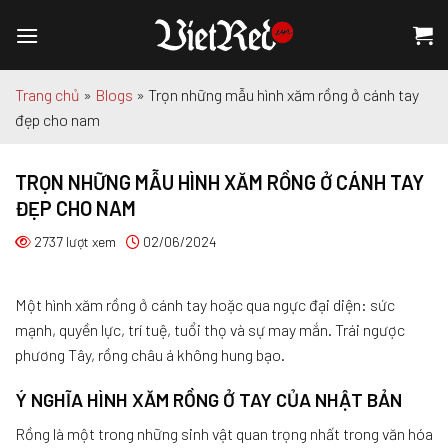
Chuyển
đến
nội
dung
Trang chủ
»
Blogs
»
Trọn những mẫu hình xăm rồng ở cánh tay
đẹp cho nam
TRỌN NHỮNG MẪU HÌNH XĂM RỒNG Ở CÁNH TAY
ĐẸP CHO NAM
2737 lượt xem
02/06/2024
Một hình xăm rồng ở cánh tay hoặc qua ngực đại diện: sức
mạnh, quyền lực, trí tuệ, tuổi thọ và sự may mắn. Trái ngược
phương Tây, rồng châu á không hung bạo.
Ý NGHĨA HÌNH XĂM RỒNG Ở TAY CỦA NHẬT BẢN
Rồng là một trong những sinh vật quan trọng nhất trong văn hóa