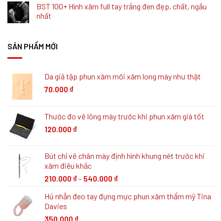
BST 100+ Hình xăm full tay trắng đen đẹp, chất, ngầu
nhất
SẢN PHẨM MỚI
Da giả tập phun xăm môi xăm long mày như thật
70.000
₫
Thước đo vẽ lông mày trước khi phun xăm giá tốt
120.000
₫
Bút chỉ vẽ chân mày định hình khung nét trước khi
xăm điêu khắc
210.000
₫
–
540.000
₫
Hủ nhẫn đeo tay đựng mực phun xăm thẩm mỹ Tina
Davies
350.000
₫