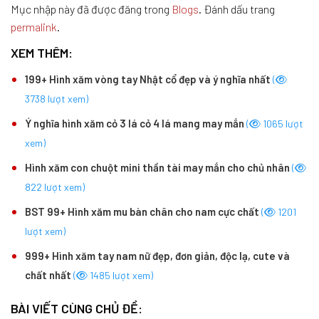
Mục nhập này đã được đăng trong
Blogs
. Đánh dấu trang
permalink
.
XEM THÊM:
199+ Hình xăm vòng tay Nhật cổ đẹp và ý nghĩa nhất
(
3738 lượt xem)
Ý nghĩa hình xăm cỏ 3 lá cỏ 4 lá mang may mắn
(
1065 lượt
xem)
Hình xăm con chuột mini thần tài may mắn cho chủ nhân
(
822 lượt xem)
BST 99+ Hình xăm mu bàn chân cho nam cực chất
(
1201
lượt xem)
999+ Hình xăm tay nam nữ đẹp, đơn giản, độc lạ, cute và
chất nhất
(
1485 lượt xem)
BÀI VIẾT CÙNG CHỦ ĐỀ: