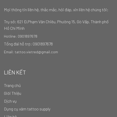
Mọi thông tin liên hệ, thắc mắc, hỏi đáp, xin liên hệ chúng tôi:
Trụ sở:
621 Đ.Phạm Văn Chiêu, Phường 15, Gò Vấp, Thành phố
Hồ Chí Minh
Hotline: 0901897678
Tổng đài hỗ trợ: 0901897678
Email: tattoo.vietred@gmail.com
LIÊN KẾT
Trang chủ
Giới Thiệu
Dịch vụ
Dụng cụ xăm tattoo supply
Liên hệ