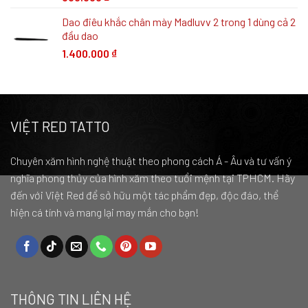
Dao điêu khắc chân mày Madluvv 2 trong 1 dùng cả 2
đầu dao
1.400.000
₫
VIỆT RED TATTO
Chuyên xăm hình nghệ thuật theo phong cách Á - Âu và tư vấn ý
nghĩa phong thủy của hình xăm theo tuổi mệnh tại TPHCM. Hãy
đến với Việt Red để sở hữu một tác phẩm đẹp, độc đáo, thể
hiện cá tính và mang lại may mắn cho bạn!
THÔNG TIN LIÊN HỆ