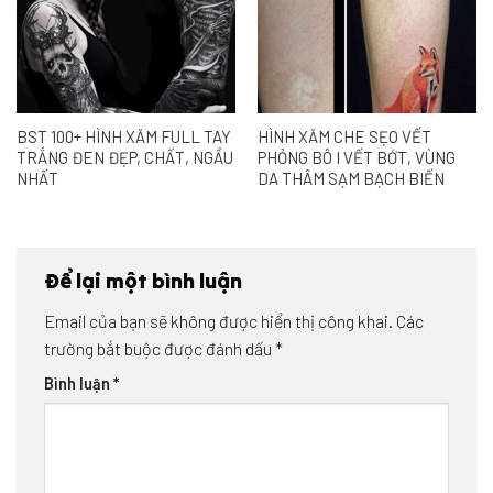
BST 100+ HÌNH XĂM FULL TAY
HÌNH XĂM CHE SẸO VẾT
TRẮNG ĐEN ĐẸP, CHẤT, NGẦU
PHỎNG BÔ I VẾT BỚT, VÙNG
NHẤT
DA THÂM SẠM BẠCH BIẾN
Để lại một bình luận
Email của bạn sẽ không được hiển thị công khai.
Các
trường bắt buộc được đánh dấu
*
Bình luận
*