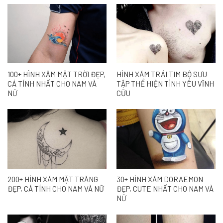
100+ HÌNH XĂM MẶT TRỜI ĐẸP,
HÌNH XĂM TRÁI TIM BỘ SƯU
CÁ TÍNH NHẤT CHO NAM VÀ
TẬP THỂ HIỆN TÌNH YÊU VĨNH
NỮ
CỮU
200+ HÌNH XĂM MẶT TRĂNG
30+ HÌNH XĂM DORAEMON
ĐẸP, CÁ TÍNH CHO NAM VÀ NỮ
ĐẸP, CUTE NHẤT CHO NAM VÀ
NỮ